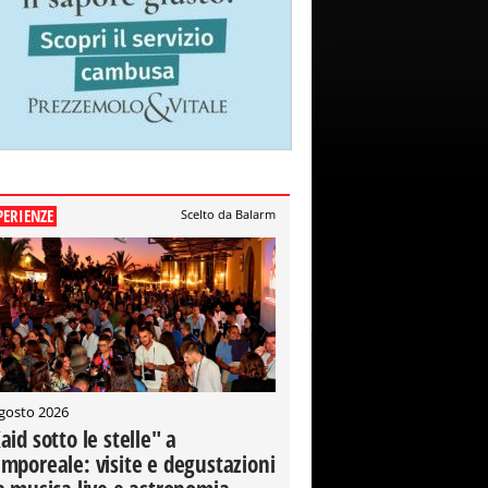
PERIENZE
Scelto da Balarm
gosto 2026
aid sotto le stelle" a
mporeale: visite e degustazioni