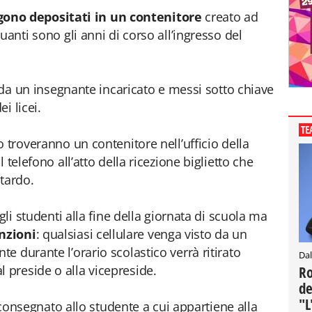
ono depositati in un contenitore
creato ad
uanti sono gli anni di corso all’ingresso del
i da un insegnante incaricato e messi sotto chiave
i licei.
TE
 troveranno un contenitore nell’ufficio della
 telefono all’atto della ricezione biglietto che
itardo.
gli studenti alla fine della giornata di scuola ma
nzioni
: qualsiasi cellulare venga visto da un
 durante l’orario scolastico verrà ritirato
Dal
preside o alla vicepreside.
Ro
de
"L
riconsegnato allo studente a cui appartiene alla