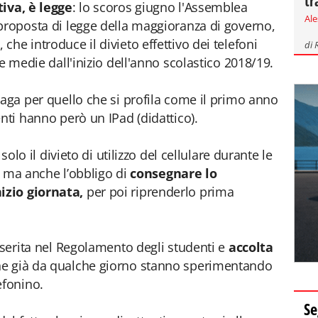
tr
tiva, è legge
: lo scoros giugno l'Assemblea
Al
proposta di legge della maggioranza di governo,
he introduce il divieto effettivo dei telefoni
di
 e medie dall'inizio dell'anno scolastico 2018/19.
zaga per quello che si profila come il primo anno
nti hanno però un IPad (didattico).
solo il divieto di utilizzo del cellulare durante le
o, ma anche l’obbligo di
consegnare lo
izio giornata,
per poi riprenderlo prima
nserita nel Regolamento degli studenti e
accolta
he già da qualche giorno stanno sperimentando
efonino.
Se