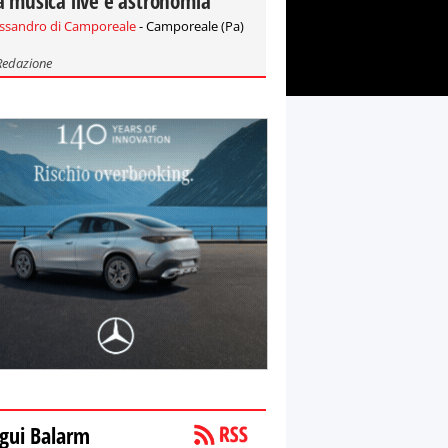
a musica live e astronomia
essandro di Camporeale
- Camporeale (Pa)
Redazione
gui Balarm