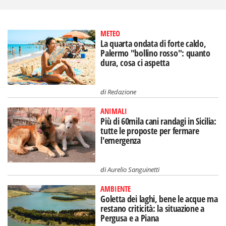
METEO
La quarta ondata di forte caldo,
Palermo "bollino rosso": quanto
dura, cosa ci aspetta
di
Redazione
ANIMALI
Più di 60mila cani randagi in Sicilia:
tutte le proposte per fermare
l'emergenza
di
Aurelio Sanguinetti
AMBIENTE
Goletta dei laghi, bene le acque ma
restano criticità: la situazione a
Pergusa e a Piana