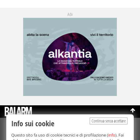
Adv
Continua senza accettare
Info sui cookie
©Copyright 2003-2026
Bmedia Srl
- P.IVA 07064240828
Questo sito fa uso di cookie tecnici e di profilazione (
info
). Fai
La riproduzione totale o parziale di tutti i contenuti, in qualunque