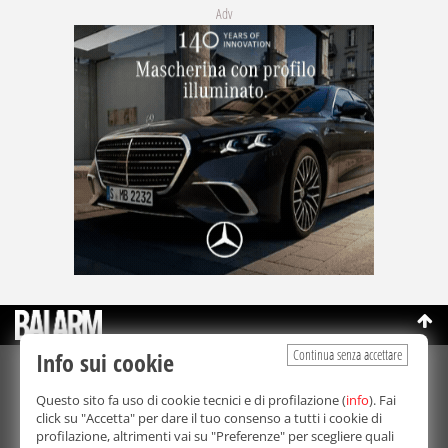
Adv
Continua senza accettare
Info sui cookie
©Copyright 2003-2026
Bmedia Srl
- P.IVA 07064240828
Questo sito fa uso di cookie tecnici e di profilazione (
info
). Fai
La riproduzione totale o parziale di tutti i contenuti, in qualunque
click su "Accetta" per dare il tuo consenso a tutti i cookie di
forma, su qualsiasi supporto è proibita.
profilazione, altrimenti vai su "Preferenze" per scegliere quali
Balarm.it è una testata giornalistica registrata. Autorizzazione del