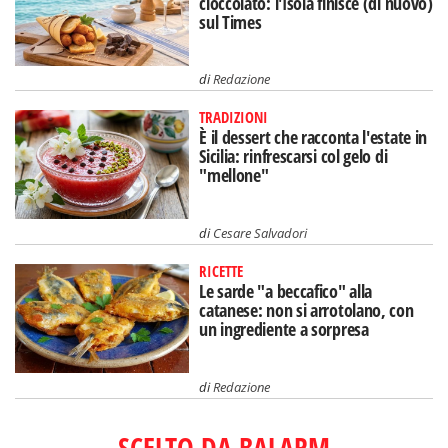
cioccolato: l'Isola finisce (di nuovo)
sul Times
di
Redazione
TRADIZIONI
È il dessert che racconta l'estate in
Sicilia: rinfrescarsi col gelo di
"mellone"
di
Cesare Salvadori
RICETTE
Le sarde "a beccafico" alla
catanese: non si arrotolano, con
un ingrediente a sorpresa
di
Redazione
SCELTO DA BALARM