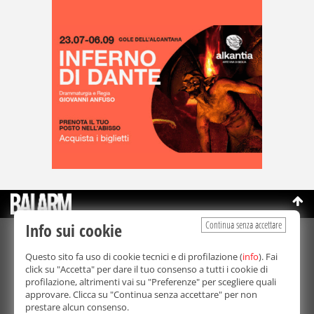
Continua senza accettare
Info sui cookie
©Copyright 2003-2026
Bmedia Srl
- P.IVA 07064240828
Questo sito fa uso di cookie tecnici e di profilazione (
info
). Fai
La riproduzione totale o parziale di tutti i contenuti, in qualunque
click su "Accetta" per dare il tuo consenso a tutti i cookie di
forma, su qualsiasi supporto è proibita.
profilazione, altrimenti vai su "Preferenze" per scegliere quali
Balarm.it è una testata giornalistica registrata. Autorizzazione del
approvare. Clicca su "Continua senza accettare" per non
Tribunale di Palermo n° 32 del 21/10/2003
prestare alcun consenso.
Direttore responsabile:
Fabio Ricotta