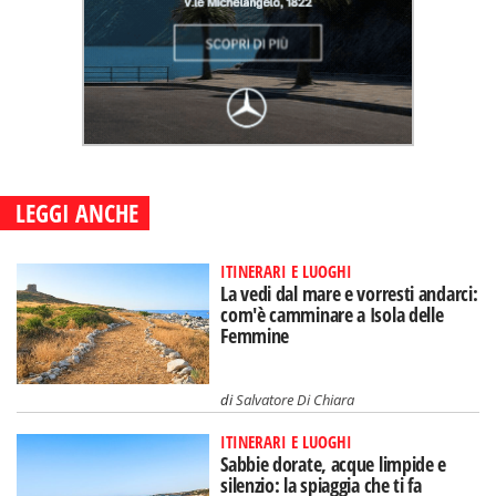
LEGGI ANCHE
ITINERARI E LUOGHI
La vedi dal mare e vorresti andarci:
com'è camminare a Isola delle
Femmine
di
Salvatore Di Chiara
ITINERARI E LUOGHI
Sabbie dorate, acque limpide e
silenzio: la spiaggia che ti fa