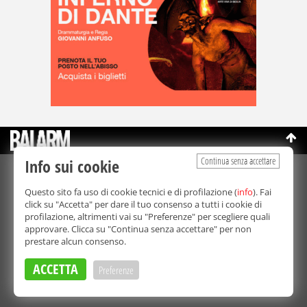
Continua senza accettare
Info sui cookie
©Copyright 2003-2026
Bmedia Srl
- P.IVA 07064240828
Questo sito fa uso di cookie tecnici e di profilazione (
info
). Fai
La riproduzione totale o parziale di tutti i contenuti, in qualunque
click su "Accetta" per dare il tuo consenso a tutti i cookie di
forma, su qualsiasi supporto è proibita.
profilazione, altrimenti vai su "Preferenze" per scegliere quali
Balarm.it è una testata giornalistica registrata. Autorizzazione del
approvare. Clicca su "Continua senza accettare" per non
Tribunale di Palermo n° 32 del 21/10/2003
prestare alcun consenso.
Direttore responsabile:
Fabio Ricotta
Privacy e Cookie Policy
ACCETTA
Preferenze