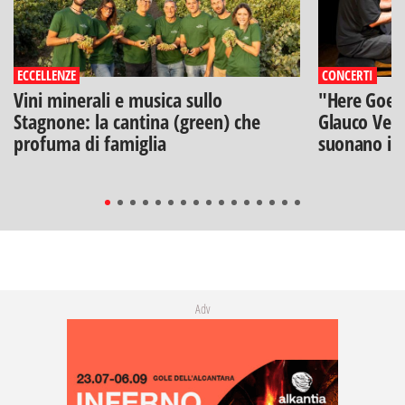
ECCELLENZE
CONCERTI
Vini minerali e musica sullo
"Here Goes 
Stagnone: la cantina (green) che
Glauco Veni
profuma di famiglia
suonano i B
Adv