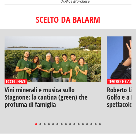
di
Alice Marchese
SCELTO DA BALARM
ECCELLENZE
TEATRO E CABA
Vini minerali e musica sullo
Roberto Lip
Stagnone: la cantina (green) che
Golfo e a Po
profuma di famiglia
spettacolo"