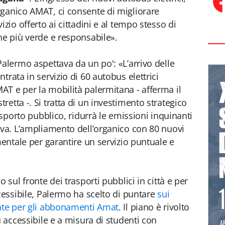
rganico AMAT, ci consente di migliorare
zio offerto ai cittadini e al tempo stesso di
ne più verde e responsabile».
Palermo aspettava da un po': «L’arrivo delle
trata in servizio di 60 autobus elettrici
T e per la mobilità palermitana - afferma il
etta -. Si tratta di un investimento strategico
asporto pubblico, ridurrà le emissioni inquinanti
iva. L’ampliamento dell’organico con 80 nuovi
mentale per garantire un servizio puntuale e
 sul fronte dei trasporti pubblici in città e per
cessibile, Palermo ha scelto di puntare
sui
late per gli abbonamenti Amat
. Il piano è rivolto
ù accessibile e a misura di studenti con