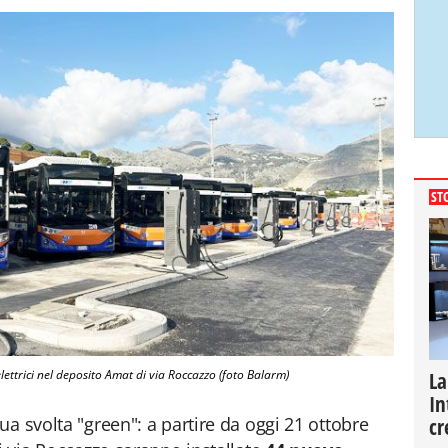
ST
 elettrici nel deposito Amat di via Roccazzo (foto Balarm)
La
In
a svolta "green": a partire da oggi 21 ottobre
cr