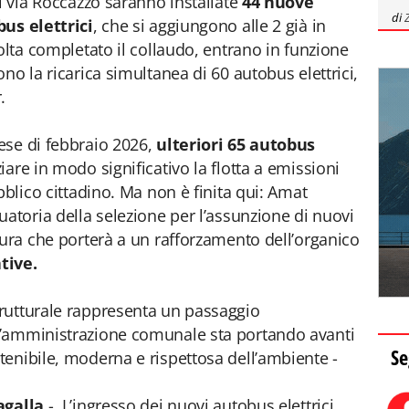
i via Roccazzo saranno installate
44 nuove
di
bus elettrici
, che si aggiungono alle 2 già in
olta completato il collaudo, entrano in funzione
no la ricarica simultanea di 60 autobus elettrici,
.
ese di febbraio 2026,
ulteriori 65 autobus
are in modo significativo la flotta a emissioni
bblico cittadino. Ma non è finita qui: Amat
uatoria della selezione per l’assunzione di nuovi
sura che porterà a un rafforzamento dell’organico
tive.
rutturale rappresenta un passaggio
l’amministrazione comunale sta portando avanti
Se
enibile, moderna e rispettosa dell’ambiente -
agalla
-. L’ingresso dei nuovi autobus elettrici,