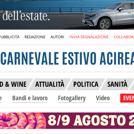
PUBBLICITÀ
REDAZIONE
AUTORI
INVIA SEGNALAZIONE
COLLABOR
D & WINE
ATTUALITÀ
POLITICA
SANITÀ
e
Bandi e lavoro
Fotogallery
Video
EVEN