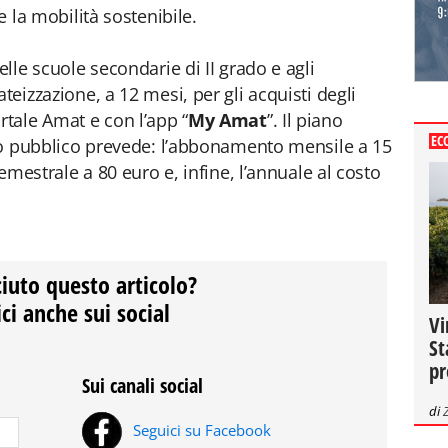
e la mobilità sostenibile.
elle scuole secondarie di II grado e agli
teizzazione, a 12 mesi, per gli acquisti degli
rtale Amat e con l’app “
My Amat
”. Il piano
EC
orto pubblico prevede: l’abbonamento mensile a
15
 semestrale a 80 euro e, infine, l’annuale al costo
ciuto questo articolo?
ci anche sui social
Vi
St
pr
Sui canali social
di
Seguici su Facebook