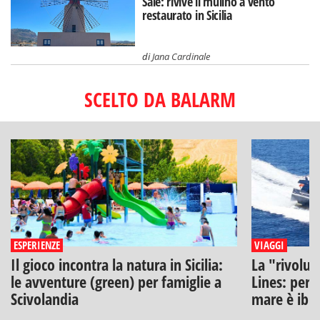
Sale: rivive il mulino a vento
restaurato in Sicilia
di
Jana Cardinale
SCELTO DA BALARM
ESPERIENZE
VIAGGI
Il gioco incontra la natura in Sicilia:
La "rivoluz
le avventure (green) per famiglie a
Lines: perch
Scivolandia
mare è ibr