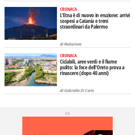
CRONACA
L'Etna è di nuovo in eruzione: arrivi
sospesi a Catania e treni
straordinari da Palermo
di
Redazione
CRONACA
Ciclabili, aree verdi e il fiume
pulito: la foce dell'Oreto prova a
rinascere (dopo 40 anni)
di
Gabriella Di Carlo
Adv