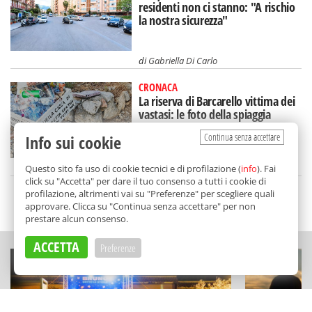
residenti non ci stanno: "A rischio
la nostra sicurezza"
di
Gabriella Di Carlo
CRONACA
La riserva di Barcarello vittima dei
vastasi: le foto della spiaggia
lasciata nel degrado
Continua senza accettare
Info sui cookie
di
Alice Marchese
Questo sito fa uso di cookie tecnici e di profilazione (
info
). Fai
click su "Accetta" per dare il tuo consenso a tutti i cookie di
profilazione, altrimenti vai su "Preferenze" per scegliere quali
SCELTO DA BALARM
approvare. Clicca su "Continua senza accettare" per non
prestare alcun consenso.
ACCETTA
Preferenze