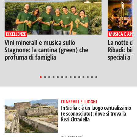
ECCELLENZE
MUSICA E APERI
Vini minerali e musica sullo
La notte di
Stagnone: la cantina (green) che
Ribadi: birr
profuma di famiglia
speciali a T
ITINERARI E LUOGHI
In Sicilia c'è un luogo centralissimo
(e sconosciuto): dove si trova la
Real Cittadella
di
Santo Forlì