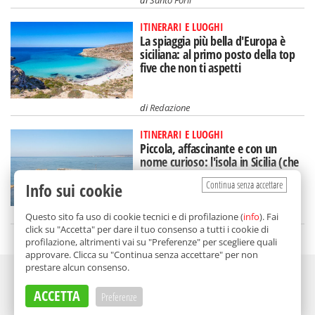
ITINERARI E LUOGHI
La spiaggia più bella d'Europa è
siciliana: al primo posto della top
five che non ti aspetti
di
Redazione
ITINERARI E LUOGHI
Piccola, affascinante e con un
nome curioso: l'isola in Sicilia (che
rischia di scomparire)
Continua senza accettare
Info sui cookie
di
Federica Puglisi
Questo sito fa uso di cookie tecnici e di profilazione (
info
). Fai
click su "Accetta" per dare il tuo consenso a tutti i cookie di
profilazione, altrimenti vai su "Preferenze" per scegliere quali
approvare. Clicca su "Continua senza accettare" per non
prestare alcun consenso.
Adv
ACCETTA
Preferenze