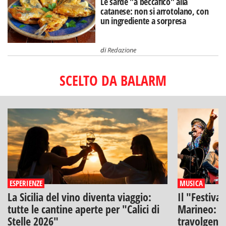
Le sarde "a beccafico" alla
catanese: non si arrotolano, con
un ingrediente a sorpresa
di
Redazione
SCELTO DA BALARM
ESPERIENZE
MUSICA
La Sicilia del vino diventa viaggio:
Il "Festiva
tutte le cantine aperte per "Calici di
Marineo: g
Stelle 2026"
travolgenti 