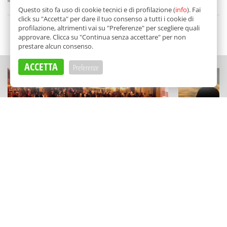
di
Redazione
Questo sito fa uso di cookie tecnici e di profilazione (
info
). Fai
click su "Accetta" per dare il tuo consenso a tutti i cookie di
profilazione, altrimenti vai su "Preferenze" per scegliere quali
SCELTO DA BALARM
approvare. Clicca su "Continua senza accettare" per non
prestare alcun consenso.
ACCETTA
Preferenze
ESPERIENZE
ESPERIENZE
"Kaid sotto le stelle" a Camporeale:
La Sicilia d
visite e degustazioni tra musica live e
tutte le can
astronomia
Stelle 2026