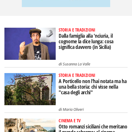
STORIA E TRADIZIONI
Dalla famiglia alla 'nciuria, il
cognome la dice lunga: cosa
significa davvero (in Sicilia)
di
Susanna La Valle
STORIA E TRADIZIONI
A Porticello non l'hai notata ma ha
una bella storia: chi visse nella
"casa degli archi"
di
Maria Oliveri
CINEMA E TV
Otto romanzi siciliani che meritano
il grande schermo: al cinema