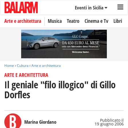
Eventi in Sicilia
Arte e architettura
Musica
Teatro
Cinema e Tv
Libri
Home
›
Cultura
›
Arte e architettura
ARTE E ARCHITETTURA
Il geniale "filo illogico" di Gillo
Dorfles
Pubblicato il
Marina Giordano
19 giugno 2006