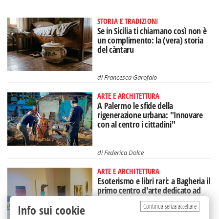
STORIA E TRADIZIONI
Se in Sicilia ti chiamano così non è
un complimento: la (vera) storia
del càntaru
di
Francesca Garofalo
ARTE E ARCHITETTURA
A Palermo le sfide della
rigenerazione urbana: "Innovare
con al centro i cittadini"
di
Federica Dolce
ARTE E ARCHITETTURA
Esoterismo e libri rari: a Bagheria il
primo centro d'arte dedicato ad
Aleister Crowley
Continua senza accettare
Info sui cookie