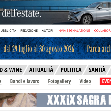
PUBBLICITÀ
REDAZIONE
AUTORI
INVIA SEGNALAZIONE
COLLABOR
D & WINE
ATTUALITÀ
POLITICA
SANITÀ
e
Bandi e lavoro
Fotogallery
Video
EVEN