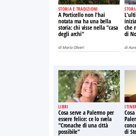
STORIA E TRADIZIONI
STORI
A Porticello non l'hai
L'ult
notata ma ha una bella
inizi
storia: chi visse nella "casa
che n
degli archi"
di N
di
Maria Oliveri
di
Aure
LIBRI
ITINE
Cosa serve a Palermo per
Cosa
essere felice: ce lo svela
Paler
"Cronache di una città
conce
possibile"
di St