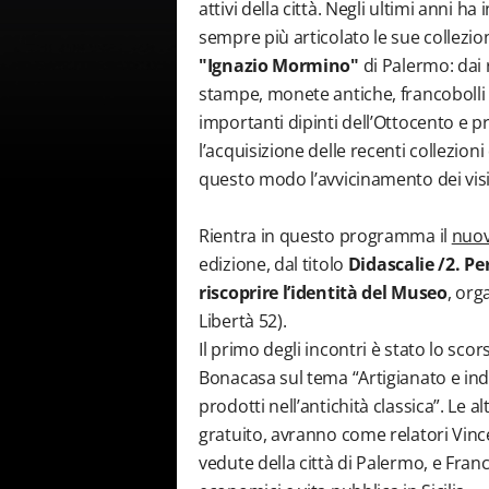
attivi della città. Negli ultimi anni
sempre più articolato le sue collez
"Ignazio Mormino"
di Palermo: dai 
stampe, monete antiche, francobolli
importanti dipinti dell’Ottocento e p
l’acquisizione delle recenti collezion
questo modo l’avvicinamento dei visita
Rientra in questo programma il
nuovo
edizione, dal titolo
Didascalie /2. P
riscoprire l’identità del Museo
, org
Libertà 52).
Il primo degli incontri è stato lo sco
Bonacasa sul tema “Artigianato e indu
prodotti nell’antichità classica”. Le a
gratuito, avranno come relatori Vinc
vedute della città di Palermo, e Franc