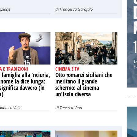
azione
di
Francesca Garofalo
A E TRADIZIONI
CINEMA E TV
 famiglia alla 'nciuria,
Otto romanzi siciliani che
gnome la dice lunga:
meritano il grande
significa davvero (in
schermo: al cinema
a)
un'Isola diversa
nna La Valle
di
Tancredi Bua