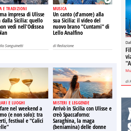
A E TRADIZIONI
MUSICA
ima impresa di Ulisse
Un canto (d'amore) alla
a dalla Sicilia: quello
sua Sicilia: il video del
on vedi nell'Odissea
nuovo brano "Cuntami" di
olan
Lello Analfino
Dal
lio Sanguinetti
di
Redazione
Fi
vi
"A
Mu
di
RARI E LUOGHI
MISTERI E LEGGENDE
 fare nel weekend a
Arrivò in Sicilia con Ulisse e
mo (e non solo): tra
creò Spaccaforno:
rti, festival e "Calici
Saraghina, la maga
elle"
(beniamina) delle donne