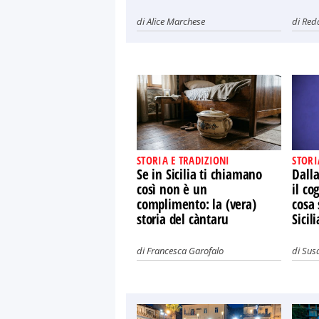
di
Alice Marchese
di
Red
STORIA E TRADIZIONI
STORI
Se in Sicilia ti chiamano
Dalla
così non è un
il co
complimento: la (vera)
cosa 
storia del càntaru
Sicili
di
Francesca Garofalo
di
Susa