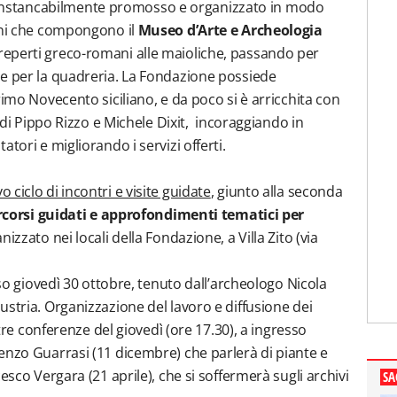
 ha instancabilmente promosso e organizzato in modo
ioni che compongono il
Museo d’Arte e Archeologia
reperti greco-romani alle maioliche, passando per
 e per la quadreria. La Fondazione possiede
rimo Novecento siciliano, e da poco si è arricchita con
i di Pippo Rizzo e Michele Dixit, incoraggiando in
tori e migliorando i servizi offerti.
 ciclo di incontri e visite guidate
, giunto alla seconda
ercorsi guidati e approfondimenti tematici per
anizzato nei locali della Fondazione, a Villa Zito (via
rso giovedì 30 ottobre, tenuto dall’archeologo Nicola
stria. Organizzazione del lavoro e diffusione dei
ltre conferenze del giovedì (ore 17.30), a ingresso
enzo Guarrasi (11 dicembre) che parlerà di piante e
esco Vergara (21 aprile), che si soffermerà sugli archivi
SA