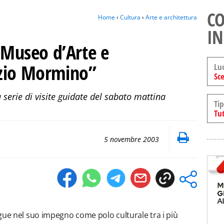
CO
Home
›
Cultura
›
Arte e architettura
IN
l Museo d’Arte e
azio Mormino”
Lu
Sce
serie di visite guidate del sabato mattina
Tip
Tut
5 novembre 2003
gue nel suo impegno come polo culturale tra i più