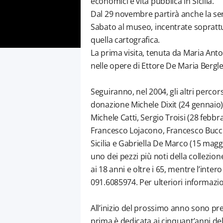
economici e vita pubblica in Sicilia.
Dal 29 novembre partirà anche la seri
Sabato al museo, incentrate soprattutt
quella cartografica.
La prima visita, tenuta da Maria Ant
nelle opere di Ettore De Maria Bergl
Seguiranno, nel 2004, gli altri percor
donazione Michele Dixit (24 gennaio), S
Michele Catti, Sergio Troisi (28 febbra
Francesco Lojacono, Francesco Bucchi
Sicilia e Gabriella De Marco (15 mag
uno dei pezzi più noti della collezio
ai 18 anni e oltre i 65, mentre l’inter
091.6085974. Per ulteriori informazio
All’inizio del prossimo anno sono pre
prima è dedicata ai cinquant’anni dell