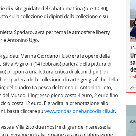
e di visite guidate del sabato mattina (ore 10.30),
o sulla collezione di dipinti della collezione e su
onietta Spadaro, avrà per tema le atmosfere liberty
er e Antonino Ugo.
13
Un
si guidati: Marina Giordano illustrerà le opere della
sa
ilvia Argiroffi (14 febbraio) parlerà della pittura di
de
io) proporrà una lettura critica di alcuni dipinti di
Pol
eri parlerà della collezione di carte geografiche della
gio) del quadro La pesca del tonno di Antonino Leto,
di
ne del Museo. L’ingresso pieno costa 4 euro, 2 euro fino
o ciclo costa 12 euro. È gradita la prenotazione allo
ni, basta cliccare su
www.fondazionebancodisicilia.it
.
viste a Villa Zito due mostre di grande interesse: la
a televisione in Italia, organizzata in collaborazione