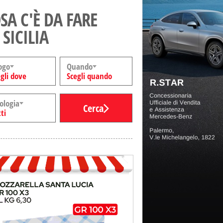
SA C'È DA FARE
 SICILIA
ogo
Quando
gli dove
Scegli quando
ologia
Cerca
ti