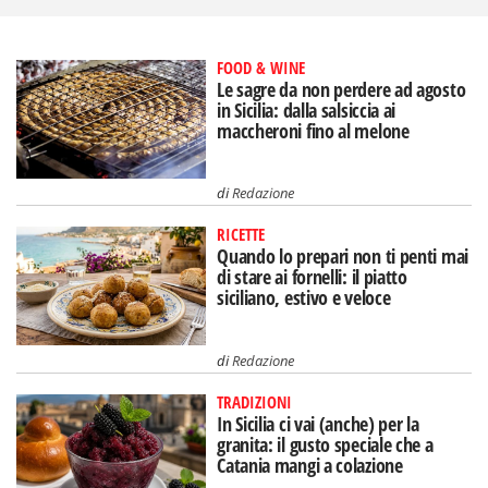
FOOD & WINE
Le sagre da non perdere ad agosto
in Sicilia: dalla salsiccia ai
maccheroni fino al melone
di
Redazione
RICETTE
Quando lo prepari non ti penti mai
di stare ai fornelli: il piatto
siciliano, estivo e veloce
di
Redazione
TRADIZIONI
In Sicilia ci vai (anche) per la
granita: il gusto speciale che a
Catania mangi a colazione