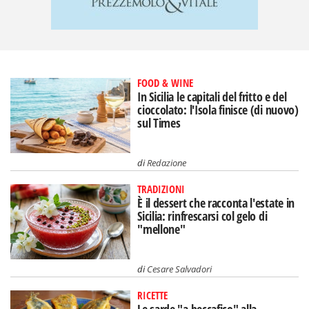
FOOD & WINE
In Sicilia le capitali del fritto e del
cioccolato: l'Isola finisce (di nuovo)
sul Times
di
Redazione
TRADIZIONI
È il dessert che racconta l'estate in
Sicilia: rinfrescarsi col gelo di
"mellone"
di
Cesare Salvadori
RICETTE
Le sarde "a beccafico" alla