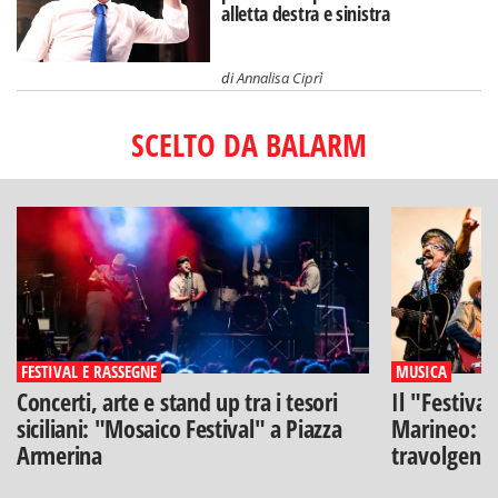
alletta destra e sinistra
di
Annalisa Ciprì
SCELTO DA BALARM
FESTIVAL E RASSEGNE
MUSICA
Concerti, arte e stand up tra i tesori
Il "Festiva
siciliani: "Mosaico Festival" a Piazza
Marineo: g
Armerina
travolgenti 