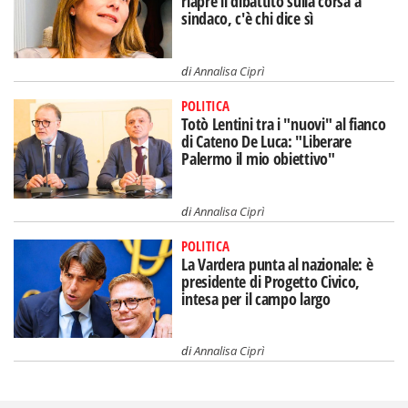
riapre il dibattito sulla corsa a
sindaco, c'è chi dice sì
di
Annalisa Ciprì
POLITICA
Totò Lentini tra i "nuovi" al fianco
di Cateno De Luca: "Liberare
Palermo il mio obiettivo"
di
Annalisa Ciprì
POLITICA
La Vardera punta al nazionale: è
presidente di Progetto Civico,
intesa per il campo largo
di
Annalisa Ciprì