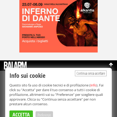
Continua senza accettare
Info sui cookie
©Copyright 2003-2026
Bmedia Srl
- P.IVA 07064240828
Questo sito fa uso di cookie tecnici e di profilazione (
info
). Fai
La riproduzione totale o parziale di tutti i contenuti, in qualunque
click su "Accetta" per dare il tuo consenso a tutti i cookie di
forma, su qualsiasi supporto è proibita.
profilazione, altrimenti vai su "Preferenze" per scegliere quali
Balarm.it è una testata giornalistica registrata. Autorizzazione del
approvare. Clicca su "Continua senza accettare" per non
Tribunale di Palermo n° 32 del 21/10/2003
prestare alcun consenso.
Direttore responsabile:
Fabio Ricotta
Privacy e Cookie Policy
ACCETTA
Preferenze