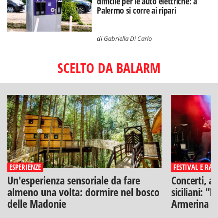
difficile per le auto elettriche: a
Palermo si corre ai ripari
di
Gabriella Di Carlo
SCELTO DA BALARM
ESPERIENZE
FESTIVAL E RAS
Un'esperienza sensoriale da fare
Concerti, ar
almeno una volta: dormire nel bosco
siciliani: "
delle Madonie
Armerina