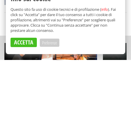
di
Redazione
Questo sito fa uso di cookie tecnici e di profilazione (
info
). Fai
click su "Accetta" per dare il tuo consenso a tutti i cookie di
profilazione, altrimenti vai su "Preferenze" per scegliere quali
SCELTO DA BALARM
approvare. Clicca su "Continua senza accettare" per non
prestare alcun consenso.
ACCETTA
Preferenze
CONCERTI
ESPERIENZE
"Here Goes The Sun" a Partanna:
Un capolavo
Glauco Venier e Daniela Spalletta
sabbia: Stef
suonano i Beatles
Cefalù