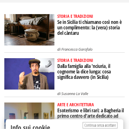
STORIA E TRADIZIONI
Se in Sicilia ti chiamano così non è
un complimento: la (vera) storia
del càntaru
di
Francesca Garofalo
STORIA E TRADIZIONI
Dalla famiglia alla 'nciuria, il
cognome la dice lunga: cosa
significa davvero (in Sicilia)
di
Susanna La Valle
ARTE E ARCHITETTURA
Esoterismo e libri rari: a Bagheria il
primo centro d'arte dedicato ad
Aleister Crowley
Continua senza accettare
Info sui cookie