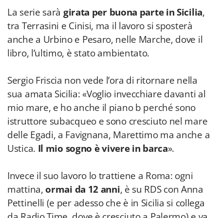
La serie sarà
girata per buona parte in Sicilia
,
tra Terrasini e Cinisi, ma il lavoro si sposterà
anche a Urbino e Pesaro, nelle Marche, dove il
libro, l’ultimo, è stato ambientato.
Sergio Friscia non vede l’ora di ritornare nella
sua amata Sicilia: «Voglio invecchiare davanti al
mio mare, e ho anche il piano b perché sono
istruttore subacqueo e sono cresciuto nel mare
delle Egadi, a Favignana, Marettimo ma anche a
Ustica.
Il mio sogno è vivere in barca
».
Invece il suo lavoro lo trattiene a Roma: ogni
mattina,
ormai da 12 anni
, è su RDS con Anna
Pettinelli (e per adesso che è in Sicilia si collega
da Radio Time, dove è cresciuto a Palermo) e va