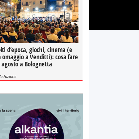
iti d’epoca, giochi, cinema (e
 omaggio a Venditti): cosa fare
 agosto a Bolognetta
Redazione