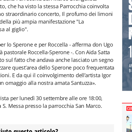
o, che ha visto la stessa Parrocchia coinvolta
uno straordinario concerto, Il profumo dei limoni
 della più ampia manifestazione "La
a al giglio".
per lo Sperone e per Roccella - afferma don Ugo
 pastorale Roccella-Sperone -. Con Aida Satta
o sul fatto che andava anche lasciato un segno
izzare quest’area dello Sperone poco frequentata
ni. E da qui il coinvolgimento dell’artista Igor
e un omaggio alla nostra amata Santuzza».
ista per lunedì 30 settembre alle ore 18:00,
a S. Messa presso la parrocchia San Marco.
CU
ciuto questo articolo?