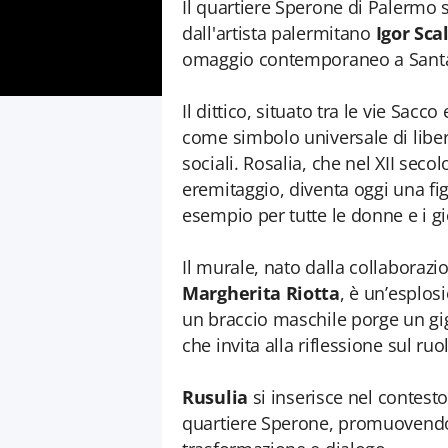
Il quartiere Sperone di Palermo 
dall'artista palermitano
Igor Scal
omaggio contemporaneo a Santa R
Il dittico, situato tra le vie Sacc
come simbolo universale di libe
sociali. Rosalia, che nel XII seco
eremitaggio, diventa oggi una f
esempio per tutte le donne e i g
Il murale, nato dalla collaborazi
Margherita Riotta
, è un’esplos
un braccio maschile porge un gig
che invita alla riflessione sul r
Rusulia
si inserisce nel contesto 
quartiere Sperone, promuovendo