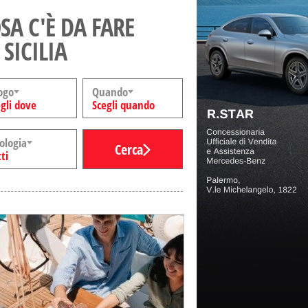
SA C'È DA FARE
 SICILIA
ogo
Quando
gli dove
Scegli quando
ologia
Cerca
ti