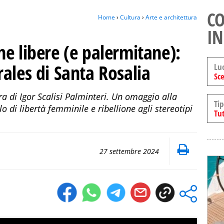
CO
Home
›
Cultura
›
Arte e architettura
IN
e libere (e palermitane):
ales di Santa Rosalia
Lu
Sce
ra di Igor Scalisi Palminteri. Un omaggio alla
Tip
di libertà femminile e ribellione agli stereotipi
Tut
27 settembre 2024