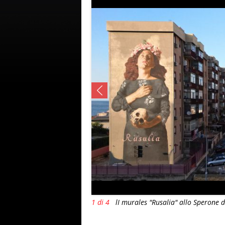
1 di 4
lI murales "Rusalia" allo Sperone 