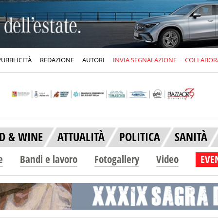
PUBBLICITÀ
REDAZIONE
AUTORI
INVIA SEGNALAZIONE
COLLABOR
D & WINE
ATTUALITÀ
POLITICA
SANITÀ
e
Bandi e lavoro
Fotogallery
Video
EVEN