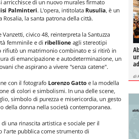
si arricchisce di un nuovo murales firmato
isi Palminteri
. L'opera, intitolata
Rusulia
, è un
osalia, la santa patrona della città.
o e Vanzetti, civico 48, reinterpreta la Santuzza
rtà femminile e di
ribellione
agli stereotipi
Ab
lo rifiutò un matrimonio combinato e si ritirò in
un
igura di emancipazione e autodeterminazione, un
ad
iovani che aspirano a vivere "senza catene".
di
one con il fotografo
Lorenzo Gatto
e la modella
ione di colori e simbolismi. In una delle scene,
lio, simbolo di purezza e misericordia, un gesto
uolo della donna nella società contemporanea.
di una rinascita artistica e sociale per il
 l'arte pubblica come strumento di