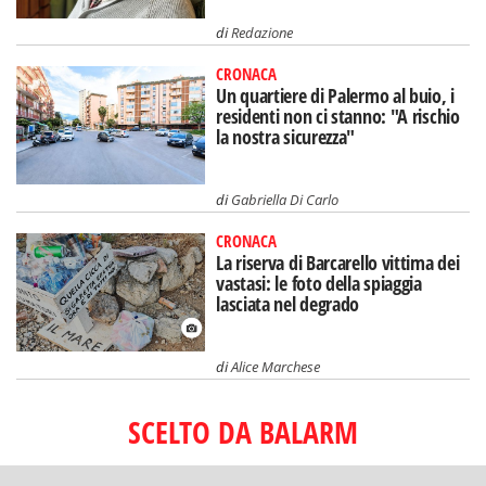
di
Redazione
CRONACA
Un quartiere di Palermo al buio, i
residenti non ci stanno: "A rischio
la nostra sicurezza"
di
Gabriella Di Carlo
CRONACA
La riserva di Barcarello vittima dei
vastasi: le foto della spiaggia
lasciata nel degrado
di
Alice Marchese
SCELTO DA BALARM