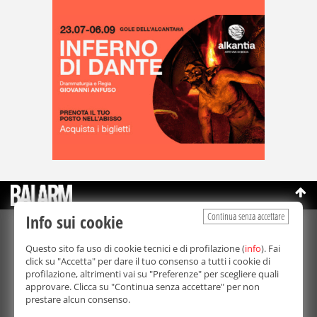
Continua senza accettare
Info sui cookie
©Copyright 2003-2026
Bmedia Srl
- P.IVA 07064240828
Questo sito fa uso di cookie tecnici e di profilazione (
info
). Fai
La riproduzione totale o parziale di tutti i contenuti, in qualunque
click su "Accetta" per dare il tuo consenso a tutti i cookie di
forma, su qualsiasi supporto è proibita.
profilazione, altrimenti vai su "Preferenze" per scegliere quali
Balarm.it è una testata giornalistica registrata. Autorizzazione del
approvare. Clicca su "Continua senza accettare" per non
Tribunale di Palermo n° 32 del 21/10/2003
prestare alcun consenso.
Direttore responsabile:
Fabio Ricotta
Privacy e Cookie Policy