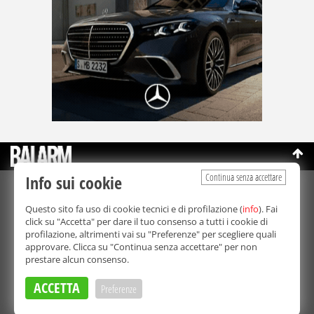
Continua senza accettare
Info sui cookie
©Copyright 2003-2026
Bmedia Srl
- P.IVA 07064240828
Questo sito fa uso di cookie tecnici e di profilazione (
info
). Fai
La riproduzione totale o parziale di tutti i contenuti, in qualunque
click su "Accetta" per dare il tuo consenso a tutti i cookie di
forma, su qualsiasi supporto è proibita.
profilazione, altrimenti vai su "Preferenze" per scegliere quali
Balarm.it è una testata giornalistica registrata. Autorizzazione del
approvare. Clicca su "Continua senza accettare" per non
Tribunale di Palermo n° 32 del 21/10/2003
prestare alcun consenso.
Direttore responsabile:
Fabio Ricotta
Privacy e Cookie Policy
ACCETTA
Preferenze