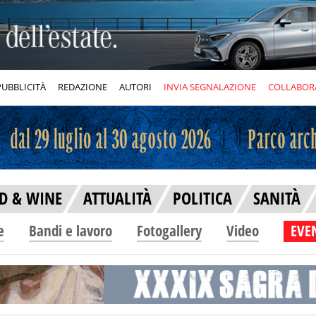
PUBBLICITÀ
REDAZIONE
AUTORI
INVIA SEGNALAZIONE
COLLABOR
D & WINE
ATTUALITÀ
POLITICA
SANITÀ
e
Bandi e lavoro
Fotogallery
Video
EVEN