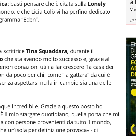
a 
ica
: basti pensare che è citata sulla
Lonely
Var
mondo, e che Licia Colò vi ha perfino dedicato
ogramma “Eden”.
di
 scrittrice
Tina Squaddara
, durante il
ro
che sta avendo molto successo e, grazie al
riori donazioni utili a far crescere “la casa dei
non da poco per chi, come “la gattara” da cui è
senza aspettarsi nulla in cambio sia una delle
nque incredibile. Grazie a questo posto ho
 il mio stargate quotidiano, quella porta che mi
zia con persone provenienti da tutto il mondo,
che un’isola per definizione provoca» - ci