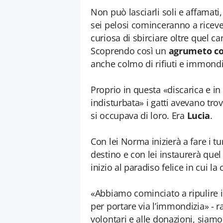
Non può lasciarli soli e affamat
sei pelosi cominceranno a riceve
curiosa di sbirciare oltre quel can
Scoprendo così un
agrumeto c
anche colmo di rifiuti e immondi
Proprio in questa «discarica e i
indisturbata» i gatti avevano tro
si occupava di loro. Era
Lucia
.
Con lei Norma inizierà a fare i t
destino e con lei instaurerà que
inizio al paradiso felice in cui la 
«Abbiamo cominciato a ripulire i
per portare via l’immondizia» - r
volontari e alle donazioni, siam