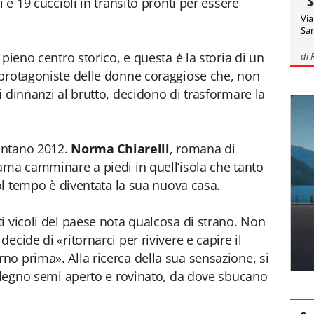
"S
 e 19 cuccioli in transito pronti per essere
Via
San
n pieno centro storico, e questa è la storia di un
di
 protagoniste delle donne coraggiose che, non
 dinnanzi al brutto, decidono di trasformare la
lontano 2012.
Norma Chiarelli
, romana di
ama camminare a piedi in quell’isola che tanto
col tempo è diventata la sua nuova casa.
i vicoli del paese nota qualcosa di strano. Non
ecide di «ritornarci per rivivere e capire il
o prima». Alla ricerca della sua sensazione, si
i legno semi aperto e rovinato, da dove sbucano