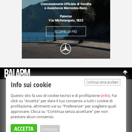
Continua senza accettare
Info sui cookie
©Copyright 2003-2026
Bmedia Srl
- P.IVA 07064240828
Questo sito fa uso di cookie tecnici e di profilazione (
info
). Fai
La riproduzione totale o parziale di tutti i contenuti, in qualunque
click su "Accetta" per dare il tuo consenso a tutti i cookie di
forma, su qualsiasi supporto è proibita.
profilazione, altrimenti vai su "Preferenze" per scegliere quali
Balarm.it è una testata giornalistica registrata. Autorizzazione del
approvare. Clicca su "Continua senza accettare" per non
Tribunale di Palermo n° 32 del 21/10/2003
prestare alcun consenso.
Direttore responsabile:
Fabio Ricotta
Privacy e Cookie Policy
ACCETTA
Preferenze