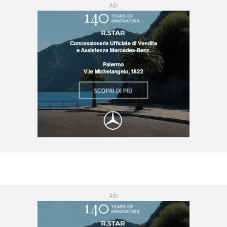
Adv
Adv