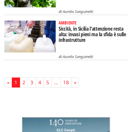
di
Aurelio Sanguinetti
AMBIENTE
Siccità, in Sicilia l'attenzione resta
alta: invasi pieni ma la sfida è sulle
infrastrutture
di
Aurelio Sanguinetti
«
1
2
3
4
5
…
18
»