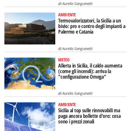
di
Aurelio Sanguinetti
AMBIENTE
Termovalorizzatori, la Sicilia a un
bivio: pro e contro degli impianti a
Palermo e Catania
di
Aurelio Sanguinetti
METEO
Allerta in Sicilia, il caldo aumenta
(come gli incendi): arriva la
"configurazione Omega"
di
Aurelio Sanguinetti
AMBIENTE
Sicilia al top sulle rinnovabili ma
paga ancora bollette d'oro: cosa
sono i prezzi zonali