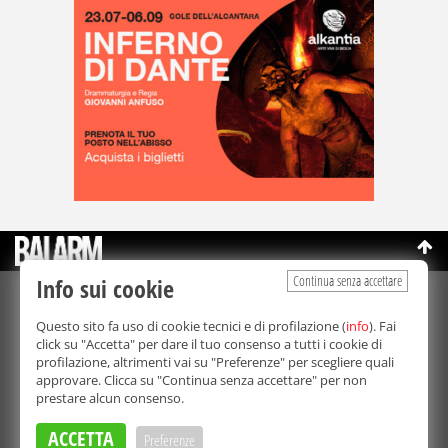
Continua senza accettare
Info sui cookie
©Copyright 2003-2026
Bmedia Srl
- P.IVA 07064240828
Questo sito fa uso di cookie tecnici e di profilazione (
info
). Fai
La riproduzione totale o parziale di tutti i contenuti, in qualunque
click su "Accetta" per dare il tuo consenso a tutti i cookie di
forma, su qualsiasi supporto è proibita.
profilazione, altrimenti vai su "Preferenze" per scegliere quali
Balarm.it è una testata giornalistica registrata. Autorizzazione del
approvare. Clicca su "Continua senza accettare" per non
Tribunale di Palermo n° 32 del 21/10/2003
prestare alcun consenso.
Direttore responsabile:
Fabio Ricotta
Privacy e Cookie Policy
ACCETTA
Preferenze