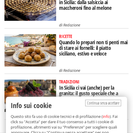
in Sicilia: dalla salsiccia ai
maccheroni fino al melone
di
Redazione
RICETTE
Quando lo prepari non ti penti mai
di stare ai fornelli: il piatto
siciliano, estivo e veloce
di
Redazione
TRADIZIONI
In Sicilia ci vai (anche) per la
granita: il gusto speciale che a
Catania mangi a colazione
Continua senza accettare
Info sui cookie
di
Nicoletta Dammone Sessa
Questo sito fa uso di cookie tecnici e di profilazione (
info
). Fai
click su "Accetta" per dare il tuo consenso a tutti i cookie di
profilazione, altrimenti vai su "Preferenze" per scegliere quali
approvare. Clicca su "Continua senza accettare" per non