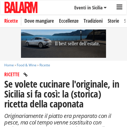
Eventi in Sicilia
Ricette
Dove mangiare
Eccellenze
Tradizioni
Storie
S
Home
›
Food & Wine
›
Ricette
RICETTE
Se volete cucinare l'originale, in
Sicilia si fa così: la (storica)
ricetta della caponata
Originariamente il piatto era preparato con il
pesce, ma col tempo venne sostituito con