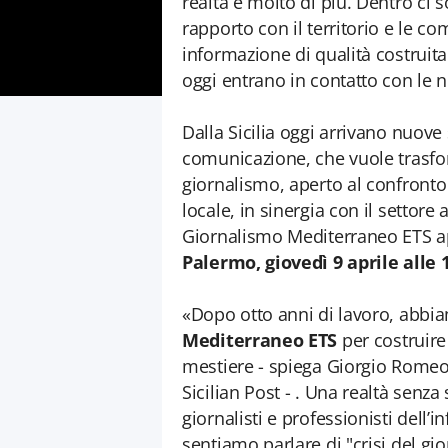
realtà è molto di più. Dentro ci 
rapporto con il territorio e le 
informazione di qualità costruita
oggi entrano in contatto con le n
Dalla Sicilia oggi arrivano nuov
comunicazione, che vuole trasform
giornalismo, aperto al confronto
locale, in sinergia con il settore
Giornalismo Mediterraneo ETS ap
Palermo, giovedì 9 aprile alle 1
«Dopo otto anni di lavoro, abbi
Mediterraneo ETS
per costruire
mestiere - spiega Giorgio Romeo,
Sicilian Post - . Una realtà sen
giornalisti e professionisti dell
sentiamo parlare di "crisi del gi