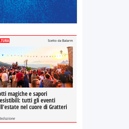
LTURA
Scelto da Balarm
tti magiche e sapori
resistibili: tutti gli eventi
ll'estate nel cuore di Gratteri
Redazione