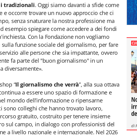
i tradizionali
. Oggi siamo davanti a sfide come
ciale e occorre trovare un nuovo approccio che ci
empo, senza snaturare la nostra professione ma
 ad esempio spiegare come accedere a dei fondi
 un'inchiesta. Con la Fondazione non vogliamo
CU
 sulla funzione sociale del giornalismo, per fare
servizio alle persone che sia impattante, ovvero
ente fa parte del "buon giornalismo" in un
rma diversamente».
shop “
Il giornalismo che verrà
”, alla sua ottava
continua a essere uno spazio di formazione e
No
 nel mondo dell’informazione o ripensarne
ir
ci sono colleghi che hanno trovato lavoro,
de
percorso gratuito, costruito per tenere insieme
o sul campo, in dialogo con professionisti del
di
e a livello nazionale e internazionale. Nel 2026