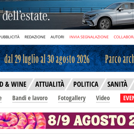
PUBBLICITÀ
REDAZIONE
AUTORI
INVIA SEGNALAZIONE
COLLABOR
D & WINE
ATTUALITÀ
POLITICA
SANITÀ
e
Bandi e lavoro
Fotogallery
Video
EVEN