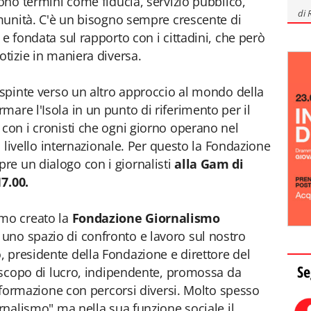
sono termini come fiducia, servizio pubblico,
di
comunità. C'è un bisogno sempre crescente di
 e fondata sul rapporto con i cittadini, che però
otizie in maniera diversa.
e spinte verso un altro approccio al mondo della
are l'Isola in un punto di riferimento per il
 con i cronisti che ogni giorno operano nel
 a livello internazionale. Per questo la Fondazione
re un dialogo con i giornalisti
alla Gam di
7.00.
amo creato la
Fondazione Giornalismo
 uno spazio di confronto e lavoro sul nostro
 presidente della Fondazione e direttore del
Se
za scopo di lucro, indipendente, promossa da
’informazione con percorsi diversi. Molto spesso
ornalismo" ma nella sua funzione sociale il