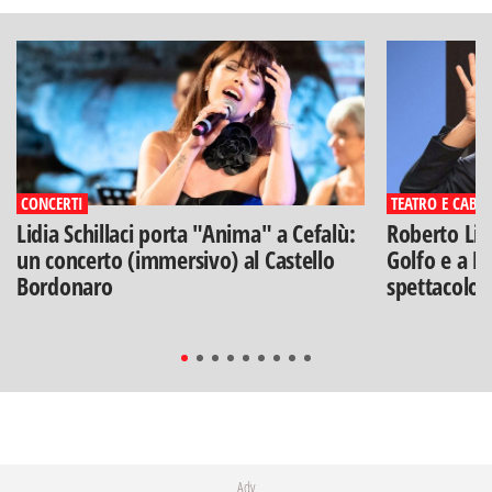
CONCERTI
TEATRO E CABA
Lidia Schillaci porta "Anima" a Cefalù:
Roberto Lip
un concerto (immersivo) al Castello
Golfo e a Po
Bordonaro
spettacolo"
Adv