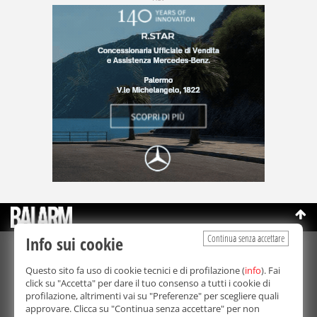
Continua senza accettare
Info sui cookie
©Copyright 2003-2026
Bmedia Srl
- P.IVA 07064240828
Questo sito fa uso di cookie tecnici e di profilazione (
info
). Fai
La riproduzione totale o parziale di tutti i contenuti, in qualunque
click su "Accetta" per dare il tuo consenso a tutti i cookie di
forma, su qualsiasi supporto è proibita.
profilazione, altrimenti vai su "Preferenze" per scegliere quali
Balarm.it è una testata giornalistica registrata. Autorizzazione del
approvare. Clicca su "Continua senza accettare" per non
Tribunale di Palermo n° 32 del 21/10/2003