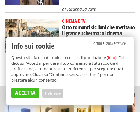
di
Susanna La Valle
CINEMA E TV
Otto romanzi siciliani che meritano
il grande schermo: al cinema
un'Isola diversa
Continua senza accettare
Info sui cookie
di
Tancredi Bua
Questo sito fa uso di cookie tecnici e di profilazione (
info
). Fai
click su "Accetta" per dare il tuo consenso a tutti i cookie di
profilazione, altrimenti vai su "Preferenze" per scegliere quali
SCELTO DA BALARM
approvare. Clicca su "Continua senza accettare" per non
prestare alcun consenso.
ACCETTA
Preferenze
ARTE E ARCHITETTURA
TEATRO E CABA