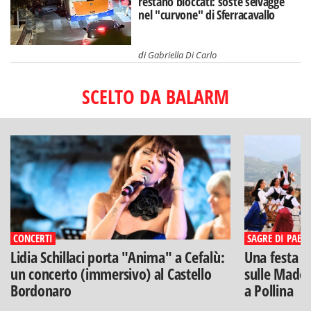
restano bloccati: soste selvagge
nel "curvone" di Sferracavallo
di
Gabriella Di Carlo
SCELTO DA BALARM
CONCERTI
SAGRE DI PAESE
Lidia Schillaci porta "Anima" a Cefalù:
Una festa di
un concerto (immersivo) al Castello
sulle Madon
Bordonaro
a Pollina