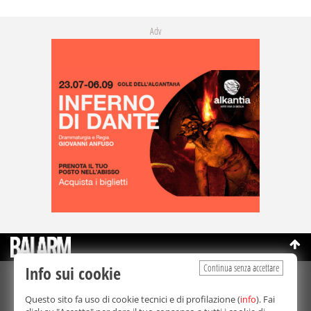
Adv
Continua senza accettare
Info sui cookie
©Copyright 2003-2026
Bmedia Srl
- P.IVA 07064240828
Questo sito fa uso di cookie tecnici e di profilazione (
info
). Fai
La riproduzione totale o parziale di tutti i contenuti, in qualunque