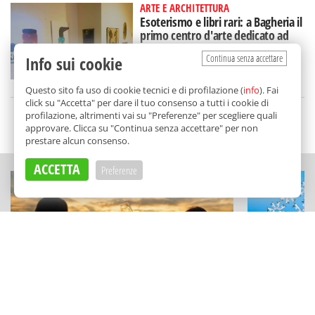
ARTE E ARCHITETTURA
Esoterismo e libri rari: a Bagheria il
primo centro d'arte dedicato ad
Aleister Crowley
Continua senza accettare
Info sui cookie
di
Redazione
Questo sito fa uso di cookie tecnici e di profilazione (
info
). Fai
click su "Accetta" per dare il tuo consenso a tutti i cookie di
profilazione, altrimenti vai su "Preferenze" per scegliere quali
SCELTO DA BALARM
approvare. Clicca su "Continua senza accettare" per non
prestare alcun consenso.
ACCETTA
Preferenze
ESPERIENZE
FESTIVAL E RAS
La Sicilia del vino diventa viaggio:
Film sotto l
tutte le cantine aperte per "Calici di
virtuali: le