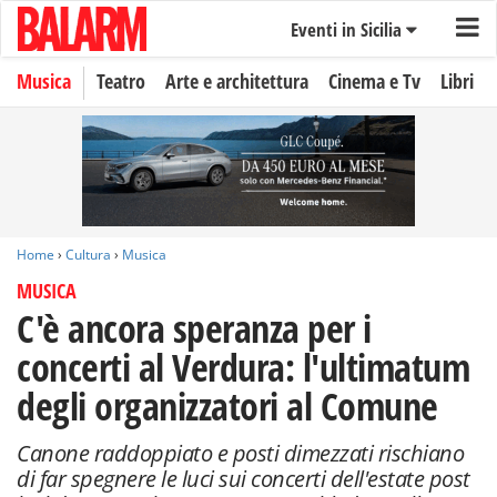
Eventi in Sicilia
Musica
Teatro
Arte e architettura
Cinema e Tv
Libri
Home
›
Cultura
›
Musica
MUSICA
C'è ancora speranza per i
concerti al Verdura: l'ultimatum
degli organizzatori al Comune
Canone raddoppiato e posti dimezzati rischiano
di far spegnere le luci sui concerti dell'estate post