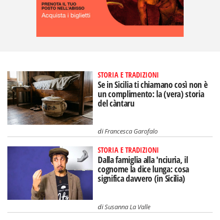
STORIA E TRADIZIONI
Se in Sicilia ti chiamano così non è
un complimento: la (vera) storia
del càntaru
di
Francesca Garofalo
STORIA E TRADIZIONI
Dalla famiglia alla 'nciuria, il
cognome la dice lunga: cosa
significa davvero (in Sicilia)
di
Susanna La Valle