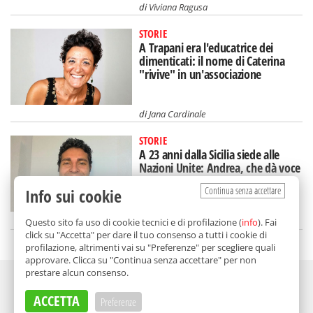
di
Viviana Ragusa
STORIE
A Trapani era l'educatrice dei
dimenticati: il nome di Caterina
"rivive" in un'associazione
di
Jana Cardinale
STORIE
A 23 anni dalla Sicilia siede alle
Nazioni Unite: Andrea, che dà voce
ai giovani italiani
Continua senza accettare
Info sui cookie
di
Federica Puglisi
Questo sito fa uso di cookie tecnici e di profilazione (
info
). Fai
click su "Accetta" per dare il tuo consenso a tutti i cookie di
profilazione, altrimenti vai su "Preferenze" per scegliere quali
approvare. Clicca su "Continua senza accettare" per non
prestare alcun consenso.
Adv
ACCETTA
Preferenze