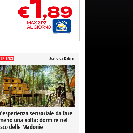
PERIENZE
Scelto da Balarm
'esperienza sensoriale da fare
meno una volta: dormire nel
sco delle Madonie