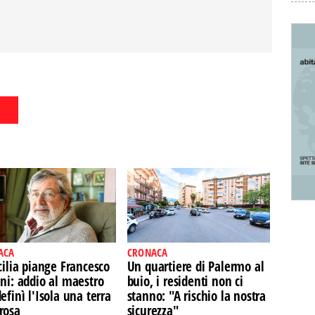
ACA
CRONACA
cilia piange Francesco
Un quartiere di Palermo al
ni: addio al maestro
buio, i residenti non ci
efinì l'Isola una terra
stanno: "A rischio la nostra
rosa
sicurezza"