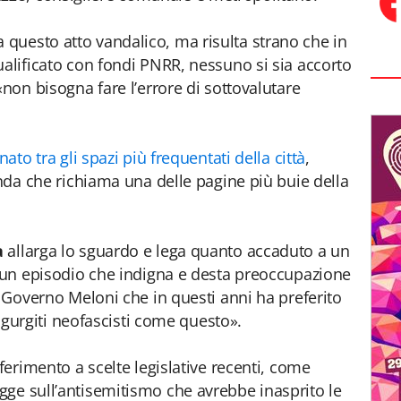
questo atto vandalico, ma risulta strano che in
ualificato con fondi PNRR, nessuno si sia accorto
«non bisogna fare l’errore di sottovalutare
ato tra gli spazi più frequentati della città
,
enda che richiama una delle pagine più buie della
a
allarga lo sguardo e lega quanto accaduto a un
i un episodio che indigna e desta preoccupazione
l Governo Meloni che in questi anni ha preferito
 rigurgiti neofascisti come questo».
iferimento a scelte legislative recenti, come
ge sull’antisemitismo che avrebbe inasprito le