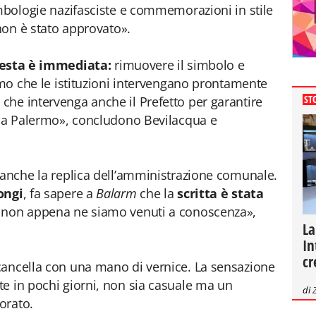
imbologie nazifasciste e commemorazioni in stile
 non è stato approvato».
iesta è immediata:
rimuovere il simbolo e
iamo che le istituzioni intervengano prontamente
ST
he intervenga anche il Prefetto per garantire
o a Palermo», concludono Bevilacqua e
 anche la replica dell’amministrazione comunale.
ongi
, fa sapere a
Balarm
che la
scritta è stata
i non appena ne siamo venuti a conoscenza»,
La
In
cr
cancella con una mano di vernice. La sensazione
e in pochi giorni, non sia casuale ma un
di
orato.