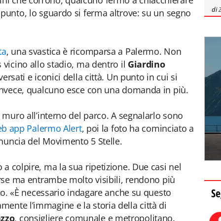
ni che corrono, qualcuno fermo a chiacchierare
di
 punto, lo sguardo si ferma altrove: su un segno
ta
, una svastica è ricomparsa a Palermo. Non
 vicino allo stadio, ma dentro il
Giardino
ersati e iconici della città. Un punto in cui si
 invece, qualcuno esce con una domanda in più.
n muro all’interno del parco. A segnalarlo sono
eb app Palermo Alert
, poi la foto ha cominciato a
denuncia del Movimento 5 Stelle.
a colpire, ma la sua ripetizione. Due casi nel
verse ma entrambe molto visibili, rendono più
Se
lato. «È necessario indagare anche su questo
ente l’immagine e la storia della città di
zzo
, consigliere comunale e metropolitano.