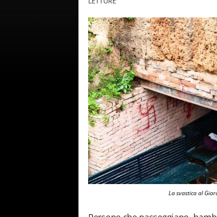
LETTURE
La svastica al Giar