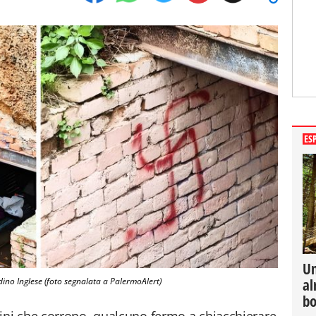
ES
Un
al
dino Inglese (foto segnalata a PalermoAlert)
bo