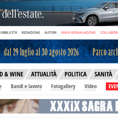
PUBBLICITÀ
REDAZIONE
AUTORI
INVIA SEGNALAZIONE
COLLABOR
D & WINE
ATTUALITÀ
POLITICA
SANITÀ
e
Bandi e lavoro
Fotogallery
Video
EVEN