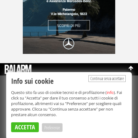
Continua senza accettare
Info sui cookie
©Copyright 2003-2026
Bmedia Srl
- P.IVA 07064240828
Questo sito fa uso di cookie tecnici e di profilazione (
info
). Fai
La riproduzione totale o parziale di tutti i contenuti, in qualunque
click su "Accetta" per dare il tuo consenso a tutti i cookie di
forma, su qualsiasi supporto è proibita.
profilazione, altrimenti vai su "Preferenze" per scegliere quali
Balarm.it è una testata giornalistica registrata. Autorizzazione del
approvare. Clicca su "Continua senza accettare" per non
Tribunale di Palermo n° 32 del 21/10/2003
prestare alcun consenso.
Direttore responsabile:
Fabio Ricotta
Privacy e Cookie Policy
ACCETTA
Preferenze