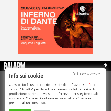
Continua senza accettare
Info sui cookie
©Copyright 2003-2026
Bmedia Srl
- P.IVA 07064240828
Questo sito fa uso di cookie tecnici e di profilazione (
info
). Fai
La riproduzione totale o parziale di tutti i contenuti, in qualunque
click su "Accetta" per dare il tuo consenso a tutti i cookie di
forma, su qualsiasi supporto è proibita.
profilazione, altrimenti vai su "Preferenze" per scegliere quali
Balarm.it è una testata giornalistica registrata. Autorizzazione del
approvare. Clicca su "Continua senza accettare" per non
Tribunale di Palermo n° 32 del 21/10/2003
prestare alcun consenso.
Direttore responsabile:
Fabio Ricotta
Privacy e Cookie Policy