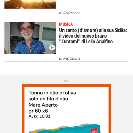
di
Redazione
MUSICA
Un canto (d'amore) alla sua Sicilia:
il video del nuovo brano
"Cuntami" di Lello Analfino
di
Redazione
Adv