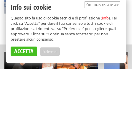
Aleister Crowley
Continua senza accettare
Info sui cookie
di
Redazione
Questo sito fa uso di cookie tecnici e di profilazione (
info
). Fai
click su "Accetta" per dare il tuo consenso a tutti i cookie di
profilazione, altrimenti vai su "Preferenze" per scegliere quali
SCELTO DA BALARM
approvare. Clicca su "Continua senza accettare" per non
prestare alcun consenso.
ACCETTA
Preferenze
CONCERTI
TEATRO E CABA
"Here Goes The Sun" a Partanna:
Roberto Lip
Glauco Venier e Daniela Spalletta
Golfo e a Po
suonano i Beatles
spettacolo"