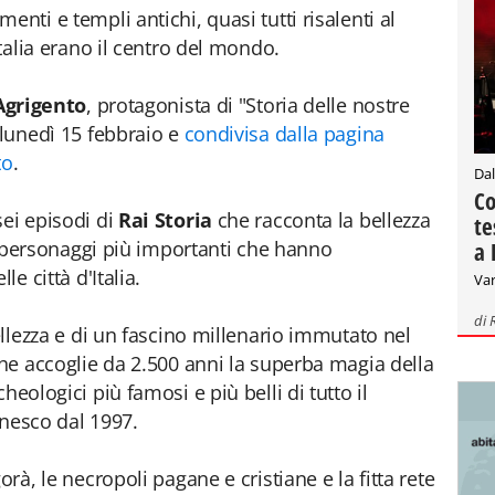
nti e templi antichi, quasi tutti risalenti al
Italia erano il centro del mondo.
Agrigento
, protagonista di "Storia delle nostre
 lunedì 15 febbraio e
condivisa dalla pagina
to
.
Dal
Co
sei episodi di
Rai Storia
che racconta la bellezza
te
, i personaggi più importanti che hanno
a 
le città d'Italia.
Var
di
bellezza e di un fascino millenario immutato nel
che accoglie da 2.500 anni la superba magia della
rcheologici più famosi e più belli di tutto il
’Unesco dal 1997.
orà, le necropoli pagane e cristiane e la fitta rete