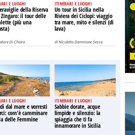
RARI E LUOGHI
ITINERARI E LUOGHI
raviglie della Riserva
Un tour in Sicilia nella
 Zingaro: il tour delle
Riviera dei Ciclopi: viaggio
alette (più una
tra mare, mito e silenzi (di
osta)
lava)
atore Di Chiara
di
Nicoletta Dammone Sessa
RARI E LUOGHI
ITINERARI E LUOGHI
di dal mare e vorresti
Sabbie dorate, acque
rci: com'è camminare
limpide e silenzio: la
ola delle Femmine
spiaggia che ti fa
innamorare in Sicilia