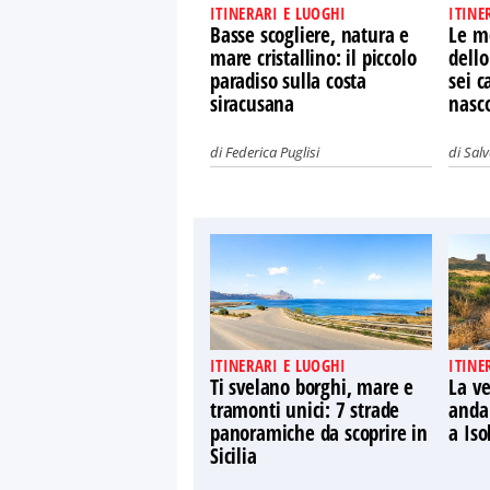
ITINERARI E LUOGHI
ITINE
Basse scogliere, natura e
Le me
mare cristallino: il piccolo
dello
paradiso sulla costa
sei c
siracusana
nasc
di
Federica Puglisi
di
Salv
ITINERARI E LUOGHI
ITINE
Ti svelano borghi, mare e
La ve
tramonti unici: 7 strade
anda
panoramiche da scoprire in
a Is
Sicilia