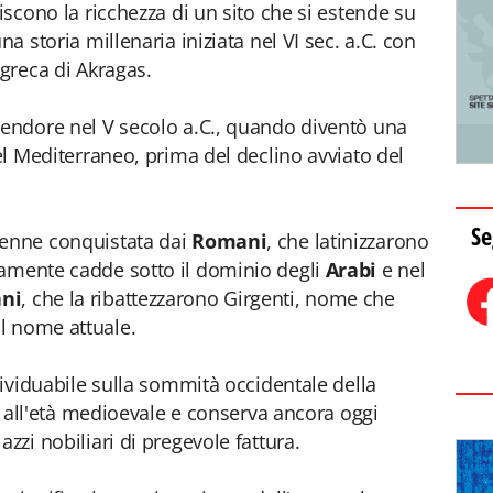
uiscono la ricchezza di un sito che si estende su
na storia millenaria iniziata nel VI sec. a.C. con
 greca di Akragas.
lendore nel V secolo a.C., quando diventò una
del Mediterraneo, prima del declino avviato del
Se
venne conquistata dai
Romani
, che latinizzarono
vamente cadde sotto il dominio degli
Arabi
e nel
ni
, che la ribattezzarono Girgenti, nome che
l nome attuale.
ndividuabile sulla sommità occidentale della
le all'età medioevale e conserva ancora oggi
zzi nobiliari di pregevole fattura.