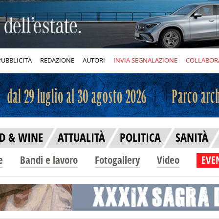
PUBBLICITÀ
REDAZIONE
AUTORI
INVIA SEGNALAZIONE
COLLABOR
D & WINE
ATTUALITÀ
POLITICA
SANITÀ
e
Bandi e lavoro
Fotogallery
Video
EVEN