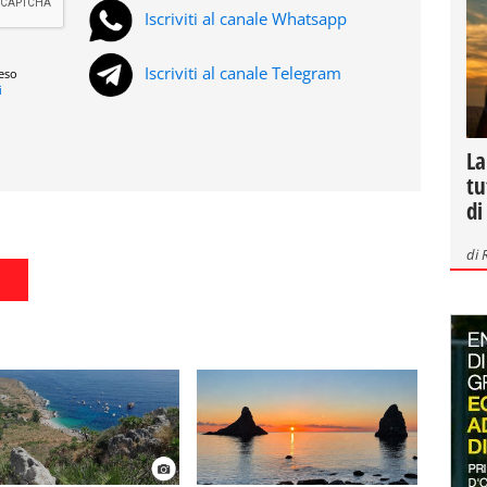
Iscriviti al canale Whatsapp
Iscriviti al canale Telegram
reso
i
La
tu
di
di