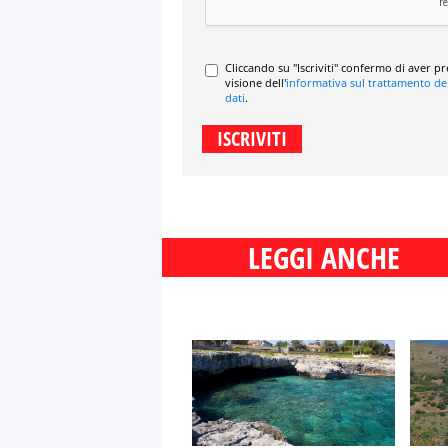
Cliccando su "Iscriviti" confermo di aver p
visione dell'
informativa sul trattamento de
dati
.
LEGGI ANCHE