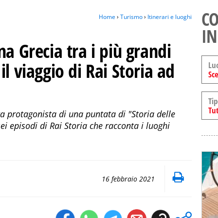
CO
Home
›
Turismo
›
Itinerari e luoghi
IN
na Grecia tra i più grandi
l viaggio di Rai Storia ad
Lu
Sce
Tip
Tut
ata protagonista di una puntata di "Storia delle
sei episodi di Rai Storia che racconta i luoghi
16 febbraio 2021