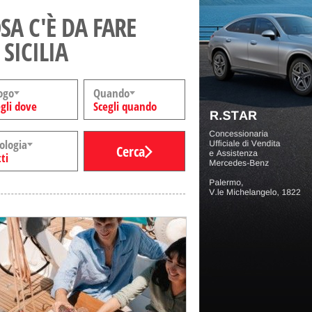
SA C'È DA FARE
 SICILIA
ogo
Quando
gli dove
Scegli quando
ologia
Cerca
ti