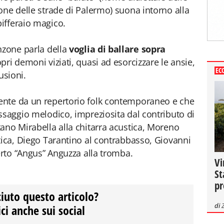
one delle strade di Palermo) suona intorno alla
ifferaio magico.
nzone parla della
voglia di ballare sopra
pri demoni viziati, quasi ad esorcizzare le ansie,
EC
lusioni.
ente da un repertorio folk contemporaneo e che
ssaggio melodico, impreziosita dal contributo di
ano Mirabella alla chitarra acustica, Moreno
tica, Diego Tarantino al contrabbasso, Giovanni
erto “Angus” Anguzza alla tromba.
Vi
St
pr
ciuto questo articolo?
di
ci anche sui social