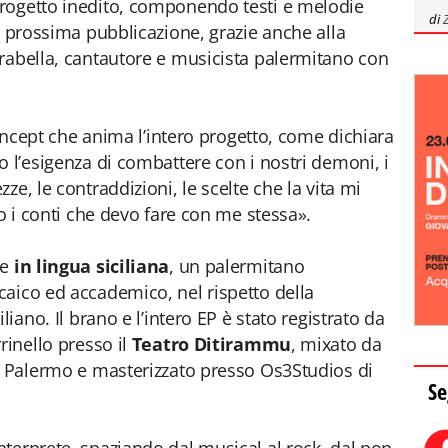
rogetto inedito, componendo testi e melodie
di
i prossima pubblicazione, grazie anche alla
rabella, cantautore e musicista palermitano con
ncept che anima l’intero progetto, come dichiara
o l’esigenza di combattere con i nostri demoni, i
ze, le contraddizioni, le scelte che la vita mi
do i conti che devo fare con me stessa».
te
in lingua siciliana
, un palermitano
aico ed accademico, nel rispetto della
liano. Il brano e l’intero EP è stato registrato da
rinello presso il
Teatro Ditirammu
, mixato da
i Palermo e masterizzato presso Os3Studios di
Se