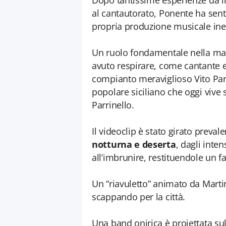
Dopo tantissime esperienze da in
al cantautorato, Ponente ha senti
propria produzione musicale ine
Un ruolo fondamentale nella mat
avuto respirare, come cantante e 
compianto meraviglioso Vito Parr
popolare siciliano che oggi vive 
Parrinello.
Il videoclip è stato girato preva
notturna e deserta
, dagli inte
all’imbrunire, restituendole un f
Un “riavuletto” animato da Marti
scappando per la città.
Una band onirica è proiettata sull