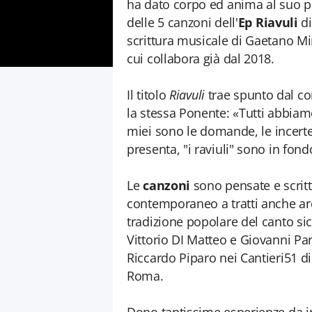
ha dato corpo ed anima al suo p
delle 5 canzoni dell'
Ep Riavuli
d
scrittura musicale di Gaetano Mi
cui collabora già dal 2018.
Il titolo
Riavuli
trae spunto dal co
la stessa Ponente: «Tutti abbiam
miei
sono le domande, le incertez
presenta, "i raviuli" sono in fon
Le
canzoni
sono pensate e scrit
contemporaneo a tratti anche arc
tradizione popolare del canto sici
Vittorio DI Matteo e Giovanni Par
Riccardo Piparo nei Cantieri51 d
Roma.