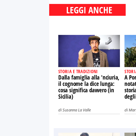
LEGGI ANCHE
STORIA E TRADIZIONI
STORI
Dalla famiglia alla 'nciuria,
A Por
il cognome la dice lunga:
nota
cosa significa davvero (in
stori
Sicilia)
degli
di
Susanna La Valle
di
Mari