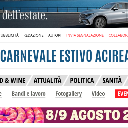
PUBBLICITÀ
REDAZIONE
AUTORI
INVIA SEGNALAZIONE
COLLABOR
D & WINE
ATTUALITÀ
POLITICA
SANITÀ
e
Bandi e lavoro
Fotogallery
Video
EVEN