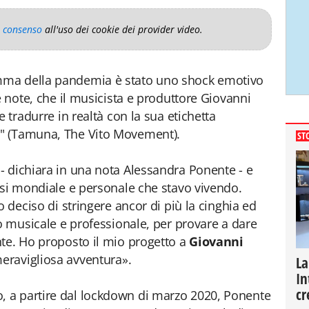
o consenso
all'uso dei cookie dei provider video.
mma della pandemia è stato uno shock emotivo
e note, che il musicista e produttore Giovanni
 tradurre in realtà con la sua etichetta
s
" (Tamuna, The Vito Movement).
ST
- dichiara in una nota Alessandra Ponente - e
isi mondiale e personale che stavo vivendo.
o deciso di stringere ancor di più la cinghia ed
to musicale e professionale, per provare a dare
te. Ho proposto il mio progetto a
Giovanni
meravigliosa avventura».
La
In
cr
 a partire dal lockdown di marzo 2020, Ponente