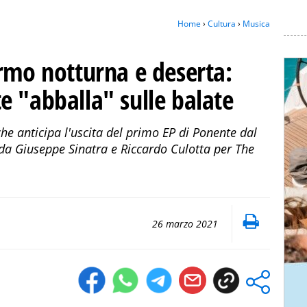
Home
›
Cultura
›
Musica
rmo notturna e deserta:
e "abballa" sulle balate
 che anticipa l'uscita del primo EP di Ponente dal
a da Giuseppe Sinatra e Riccardo Culotta per The
26 marzo 2021