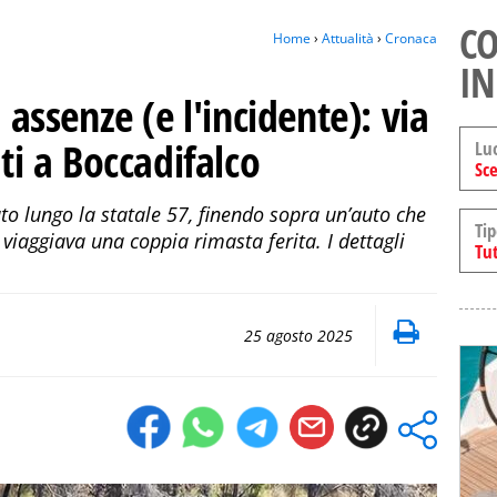
CO
Home
›
Attualità
›
Cronaca
IN
i assenze (e l'incidente): via
nti a Boccadifalco
Lu
Sce
uto lungo la statale 57, finendo sopra un’auto che
Tip
 viaggiava una coppia rimasta ferita. I dettagli
Tut
25 agosto 2025