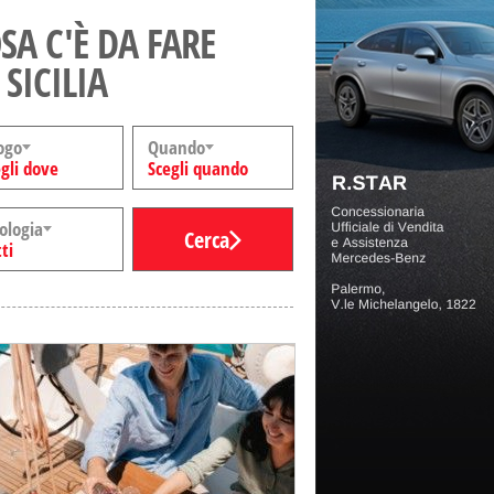
SA C'È DA FARE
 SICILIA
ogo
Quando
gli dove
Scegli quando
ologia
Cerca
ti