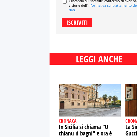
Cliccando su "Iscriviti" confermo di aver p
visione dell'
informativa sul trattamento de
dati
.
LEGGI ANCHE
CRONACA
CRON
In Sicilia si chiama "U
La Si
chianu ri bagni" e ora è
Gucci