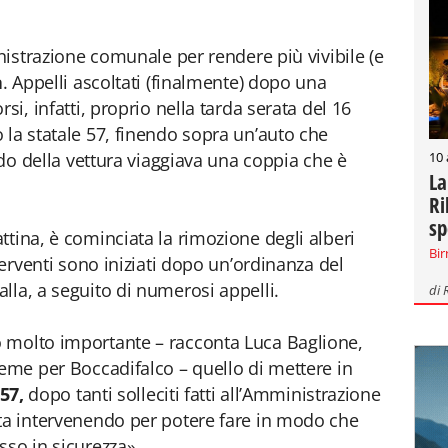
inistrazione comunale per rendere più vivibile (e
a
. Appelli ascoltati (finalmente) dopo una
si, infatti, proprio nella tarda serata del 16
 la statale 57, finendo sopra un’auto che
10
ordo della vettura viaggiava una coppia che è
La
Ri
sp
ttina, è cominciata la rimozione degli alberi
Bir
terventi sono iniziati dopo un’ordinanza del
lla, a seguito di numerosi appelli.
di
 molto importante – racconta Luca Baglione,
ieme per Boccadifalco – quello di mettere in
57,
dopo tanti solleciti fatti all’Amministrazione
sta intervenendo per potere fare in modo che
sso in sicurezza».