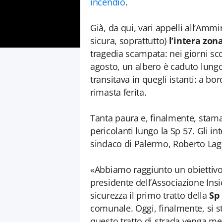
incendio
.
Già, da qui, vari appelli all’Amm
sicura, soprattutto)
l’intera zon
tragedia scampata: nei giorni scor
agosto, un albero è caduto lungo
transitava in quegli istanti: a b
rimasta ferita.
Tanta paura e, finalmente, stama
pericolanti lungo la Sp 57. Gli in
sindaco di Palermo, Roberto Laga
«Abbiamo raggiunto un obiettivo
presidente dell’Associazione Ins
sicurezza il primo tratto della
Sp 
comunale. Oggi, finalmente, si 
questo tratto di strada venga me