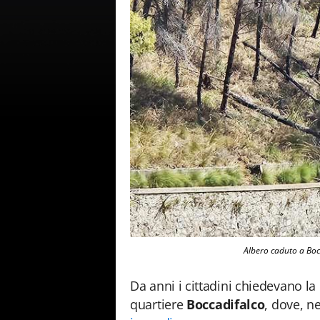
Albero caduto a Bocc
Da anni i cittadini chiedevano la
quartiere
Boccadifalco
, dove, n