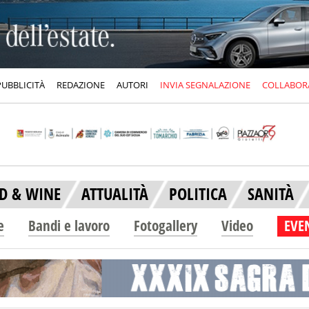
PUBBLICITÀ
REDAZIONE
AUTORI
INVIA SEGNALAZIONE
COLLABOR
D & WINE
ATTUALITÀ
POLITICA
SANITÀ
e
Bandi e lavoro
Fotogallery
Video
EVEN