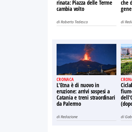
rinata: Piazza delle Terme
che d
cambia volto
gene
di
Roberto Tedesco
di
Red
CRONACA
CRON
L'Etna è di nuovo in
Cicla
eruzione: arrivi sospesi a
fiume
Catania e treni straordinari
dell'
da Palermo
(dop
di
Redazione
di
Gabr