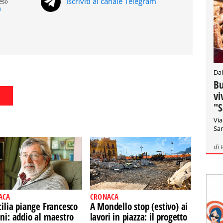
Iscriviti al canale Telegram
reso
i
Dal
Bu
vi
"S
Via
San
di
ACA
CRONACA
cilia piange Francesco
A Mondello stop (estivo) ai
ni: addio al maestro
lavori in piazza: il progetto