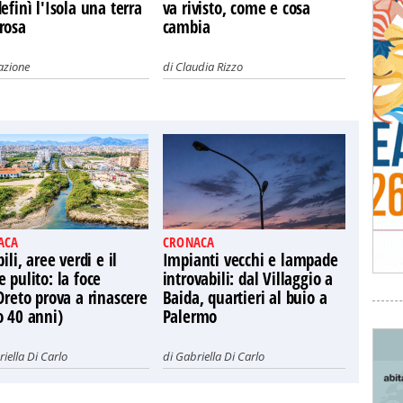
efinì l'Isola una terra
va rivisto, come e cosa
rosa
cambia
azione
di
Claudia Rizzo
ACA
CRONACA
bili, aree verdi e il
Impianti vecchi e lampade
 pulito: la foce
introvabili: dal Villaggio a
Oreto prova a rinascere
Baida, quartieri al buio a
o 40 anni)
Palermo
iella Di Carlo
di
Gabriella Di Carlo