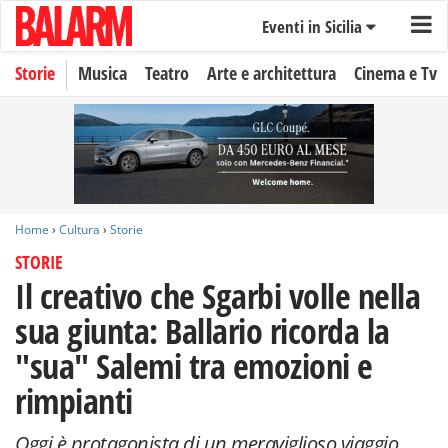
Eventi in Sicilia
Storie
Musica
Teatro
Arte e architettura
Cinema e Tv
Home
›
Cultura
›
Storie
STORIE
Il creativo che Sgarbi volle nella
sua giunta: Ballario ricorda la
"sua" Salemi tra emozioni e
rimpianti
Oggi è protagonista di un meraviglioso viaggio