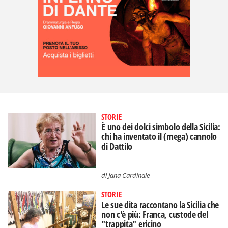
STORIE
È uno dei dolci simbolo della Sicilia:
chi ha inventato il (mega) cannolo
di Dattilo
di
Jana Cardinale
STORIE
Le sue dita raccontano la Sicilia che
non c'è più: Franca, custode del
"trappita" ericino