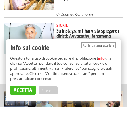
di
Vincenza Cammareri
STORIE
Su Instagram l'hai vista spiegare i
diritti: Avvocathy, fenomeno
(siciliano) sui social
Continua senza accettare
Info sui cookie
di
Alice Marchese
Questo sito fa uso di cookie tecnici e di profilazione (
info
). Fai
click su "Accetta" per dare il tuo consenso a tutti i cookie di
profilazione, altrimenti vai su "Preferenze" per scegliere quali
SCELTO DA BALARM
approvare. Clicca su "Continua senza accettare" per non
prestare alcun consenso.
ACCETTA
Preferenze