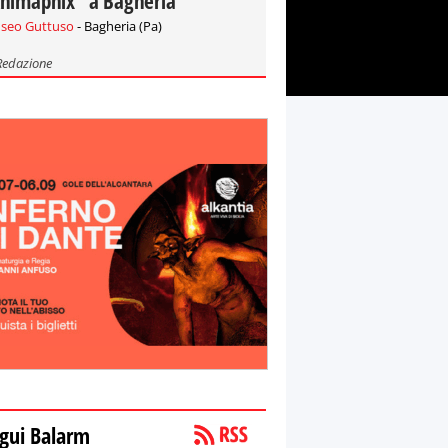
nimaphix" a Bagheria
seo Guttuso
- Bagheria (Pa)
Redazione
gui Balarm