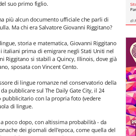
del suo primo figlio.
Sit
Par
 ha più alcun documento ufficiale che parli di
di
ulla. Ma chi era Salvatore Giovanni Riggitano?
 lingue, storia e matematica, Giovanni Riggitano
li italiani prima di emigrare negli Stati Uniti nel
 Riggitano si stabilì a Quincy, Illinois, dove già
tano, sposata con Vincent Cento.
essore di lingue romanze nel conservatorio della
da pubblicare sul The Daily Gate City, il 24
ubblicitario con la propria foto (vedere
ola di lingue.
 poco dopo, con altissima probabilità - da
nache dei giornali dell’epoca, come quella del