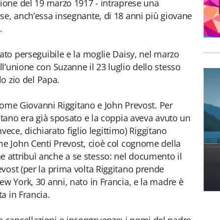
zione del 19 marzo 1917 - intraprese una
se, anch’essa insegnante, di 18 anni più giovane
.
eato perseguibile e la moglie Daisy, nel marzo
l’unione con Suzanne il 23 luglio dello stesso
lo zio del Papa.
l nome Giovanni Riggitano e John Prevost. Per
gitano era già sposato e la coppia aveva avuto un
invece, dichiarato figlio legittimo) Riggitano
me John Centi Prevost, cioè col cognome della
attribuì anche a se stesso: nel documento il
vost (per la prima volta Riggitano prende
ew York, 30 anni, nato in Francia, e la madre è
a in Francia.