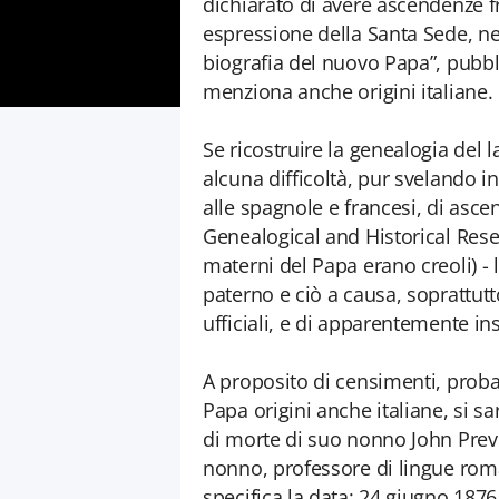
dichiarato di avere ascendenze fr
espressione della Santa Sede, nel
biografia del nuovo Papa”, pubbli
menziona anche origini italiane.
Se ricostruire la genealogia del
alcuna difficoltà, pur svelando 
alle spagnole e francesi, di asce
Genealogical and Historical Resea
materni del Papa erano creoli) - 
paterno e ciò a causa, soprattutt
ufficiali, e di apparentemente in
A proposito di censimenti, pro
Papa origini anche italiane, si sa
di morte di suo nonno John Prevo
nonno, professore di lingue romanz
specifica la data: 24 giugno 1876