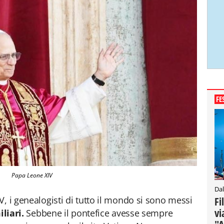
FE
Papa Leone XIV
Dal
, i genealogisti di tutto il mondo si sono messi
Fi
vi
iliari.
Sebbene il pontefice avesse sempre