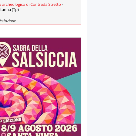
o archeologico di Contrada Stretto
-
tanna (Tp)
Redazione