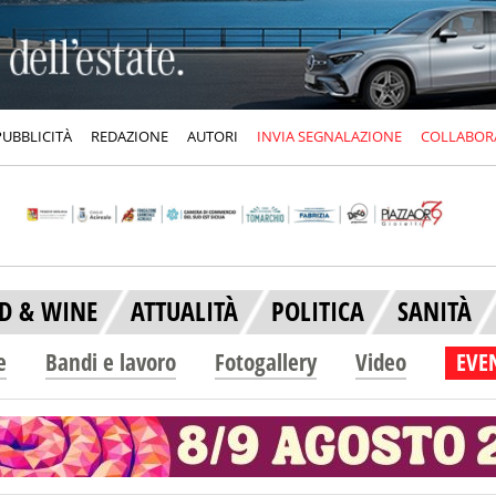
PUBBLICITÀ
REDAZIONE
AUTORI
INVIA SEGNALAZIONE
COLLABOR
D & WINE
ATTUALITÀ
POLITICA
SANITÀ
e
Bandi e lavoro
Fotogallery
Video
EVEN