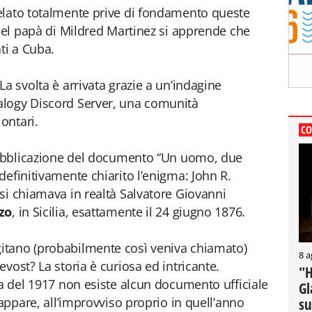
elato totalmente prive di fondamento queste
 del papà di Mildred Martinez si apprende che
ti a Cuba.
a svolta è arrivata grazie a un’indagine
alogy Discord Server, una comunità
ontari.
CO
 pubblicazione del documento “Un uomo, due
definitivamente chiarito l’enigma: John R.
si chiamava in realtà Salvatore
Giovanni
zo
, in Sicilia, esattamente il 24 giugno 1876.
itano (probabilmente così veniva chiamato)
8 a
vost? La storia è curiosa ed intricante.
"H
ma del 1917 non esiste alcun documento ufficiale
Gl
 appare, all’improvviso proprio in quell’anno
su