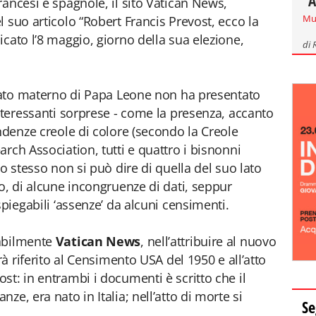
"A
ancesi e spagnole, il sito Vatican News,
Mu
 suo articolo “Robert Francis Prevost, ecco la
cato l’8 maggio, giorno della sua elezione,
di
 lato materno di Papa Leone non ha presentato
interessanti sorprese - come la presenza, accanto
ndenze creole di colore (secondo la Creole
rch Association, tutti e quattro i bisnonni
lo stesso non si può dire di quella del suo lato
o, di alcune incongruenze di dati, seppur
spiegabili ‘assenze’ da alcuni censimenti.
babilmente
Vatican News
, nell’attribuire al nuovo
rà riferito al Censimento USA del 1950 e all’atto
st: in entrambi i documenti è scritto che il
e, era nato in Italia; nell’atto di morte si
Se
.