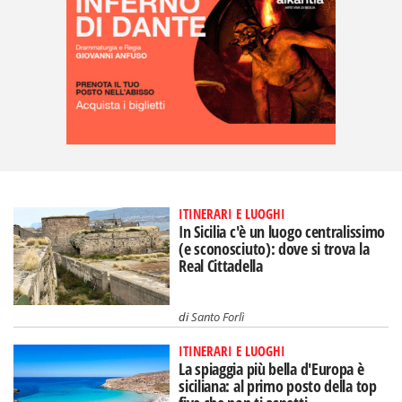
ITINERARI E LUOGHI
In Sicilia c'è un luogo centralissimo
(e sconosciuto): dove si trova la
Real Cittadella
di
Santo Forlì
ITINERARI E LUOGHI
La spiaggia più bella d'Europa è
siciliana: al primo posto della top