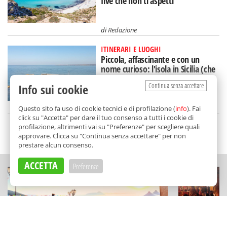
five che non ti aspetti
di
Redazione
ITINERARI E LUOGHI
Piccola, affascinante e con un
nome curioso: l'isola in Sicilia (che
rischia di scomparire)
Continua senza accettare
Info sui cookie
di
Federica Puglisi
Questo sito fa uso di cookie tecnici e di profilazione (
info
). Fai
click su "Accetta" per dare il tuo consenso a tutti i cookie di
profilazione, altrimenti vai su "Preferenze" per scegliere quali
SCELTO DA BALARM
approvare. Clicca su "Continua senza accettare" per non
prestare alcun consenso.
ACCETTA
Preferenze