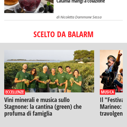
Catania mangi a colazione
di
Nicoletta Dammone Sessa
SCELTO DA BALARM
ECCELLENZE
MUSICA
Vini minerali e musica sullo
Il "Festiva
Stagnone: la cantina (green) che
Marineo: g
profuma di famiglia
travolgenti 