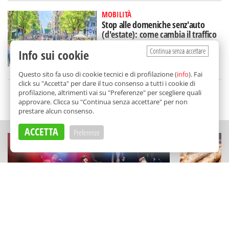
MOBILITÀ
Stop alle domeniche senz'auto
(d'estate): come cambia il traffico
in via Libertà
Continua senza accettare
Info sui cookie
di
Redazione
Questo sito fa uso di cookie tecnici e di profilazione (
info
). Fai
click su "Accetta" per dare il tuo consenso a tutti i cookie di
profilazione, altrimenti vai su "Preferenze" per scegliere quali
SCELTO DA BALARM
approvare. Clicca su "Continua senza accettare" per non
prestare alcun consenso.
ACCETTA
Preferenze
FESTIVAL E RASSEGNE
SAGRE DI PAESE
Concerti, arte e stand up tra i tesori
Busiate, ar