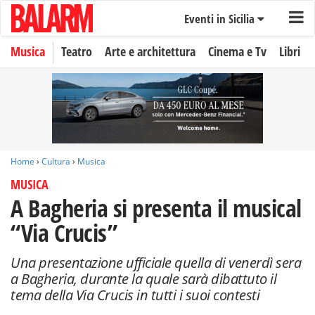
Eventi in Sicilia
Musica
Teatro
Arte e architettura
Cinema e Tv
Libri
Home
›
Cultura
›
Musica
MUSICA
A Bagheria si presenta il musical
“Via Crucis”
Una presentazione ufficiale quella di venerdì sera
a Bagheria, durante la quale sarà dibattuto il
tema della Via Crucis in tutti i suoi contesti