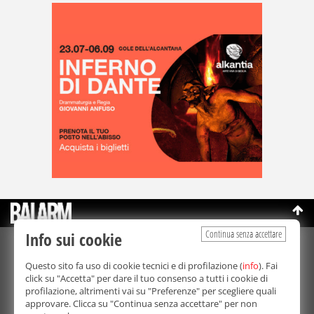
Continua senza accettare
Info sui cookie
©Copyright 2003-2026
Bmedia Srl
- P.IVA 07064240828
Questo sito fa uso di cookie tecnici e di profilazione (
info
). Fai
La riproduzione totale o parziale di tutti i contenuti, in qualunque
click su "Accetta" per dare il tuo consenso a tutti i cookie di
forma, su qualsiasi supporto è proibita.
profilazione, altrimenti vai su "Preferenze" per scegliere quali
Balarm.it è una testata giornalistica registrata. Autorizzazione del
approvare. Clicca su "Continua senza accettare" per non
Tribunale di Palermo n° 32 del 21/10/2003