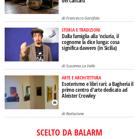
del càntaru
di
Francesca Garofalo
STORIA E TRADIZIONI
Dalla famiglia alla 'nciuria, il
cognome la dice lunga: cosa
significa davvero (in Sicilia)
di
Susanna La Valle
ARTE E ARCHITETTURA
Esoterismo e libri rari: a Bagheria il
primo centro d'arte dedicato ad
Aleister Crowley
di
Redazione
SCELTO DA BALARM