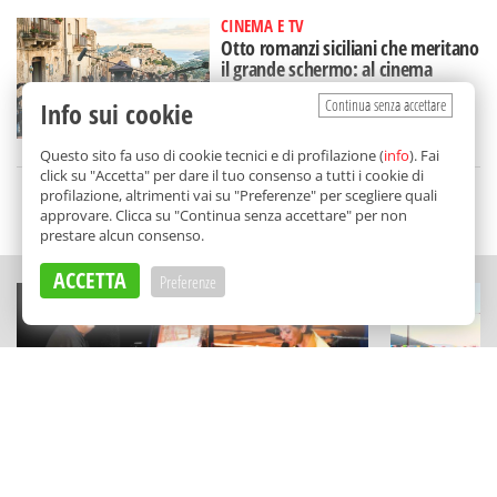
CINEMA E TV
Otto romanzi siciliani che meritano
il grande schermo: al cinema
un'Isola diversa
Continua senza accettare
Info sui cookie
di
Tancredi Bua
Questo sito fa uso di cookie tecnici e di profilazione (
info
). Fai
click su "Accetta" per dare il tuo consenso a tutti i cookie di
profilazione, altrimenti vai su "Preferenze" per scegliere quali
SCELTO DA BALARM
approvare. Clicca su "Continua senza accettare" per non
prestare alcun consenso.
ACCETTA
Preferenze
CONCERTI
CULTURA
"Here Goes The Sun" a Partanna:
Notti magich