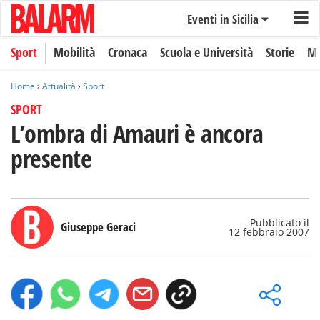
Eventi in Sicilia
Sport
Mobilità
Cronaca
Scuola e Università
Storie
Mo
Home
›
Attualità
›
Sport
SPORT
L’ombra di Amauri è ancora
presente
Pubblicato il
Giuseppe Geraci
12 febbraio 2007