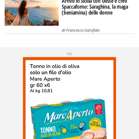
Arrivò in Sicilia con Ulisse e creò
Spaccaforno: Saraghina, la maga
(beniamina) delle donne
di
Francesca Garofalo
Adv