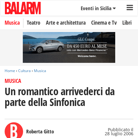
Eventi in Sicilia
Musica
Teatro
Arte e architettura
Cinema e Tv
Libri
Home
›
Cultura
›
Musica
MUSICA
Un romantico arrivederci da
parte della Sinfonica
Pubblicato il
Roberta Gitto
28 luglio 2006